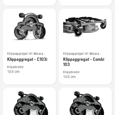
-
-
Combi
Combi
94
94
Se
Se
Klippaggregat till åkbara
Klippaggregat till åkbara
mer
mer
frontrotorklippare för
frontrotorklippare för
Klippaggregat - C103i
Klippaggregat - Combi
information
information
hemmabruk
hemmabruk
103
Klippbredd
om
om
103 cm
Klippbredd
Klippaggregat
Klippaggregat
103 cm
-
-
C103i
Combi
103