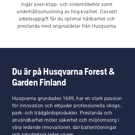
ingår även klipp- och vintertillbehör samt 
underhållsutrustning av hög kvalitet. Oavsett 
arbetsuppgift får du optimal hållbarhet och 
prestanda med originaldelar från Husqvarna.
Du är på Husqvarna Forest &
Garden Finland
Husqvarna grundades 1689, har en stark passion
för innovation och erbjuder professionella skogs-,
park- och trädgårdsprodukter. Prestanda och
användbarhet möter säkerhet och miljöomsorg i
våra ledande innovationer, där batterilösningar
och robotteknik leder vägen.