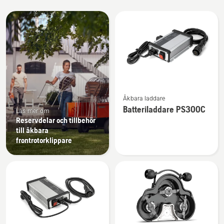
Alla
produkter
Se
Åkbara laddare
mer
Batteriladdare PS300C
Läs mer om
information
Reservdelar och tillbehör
om
till åkbara
Batteriladdare
frontrotorklippare
PS300C