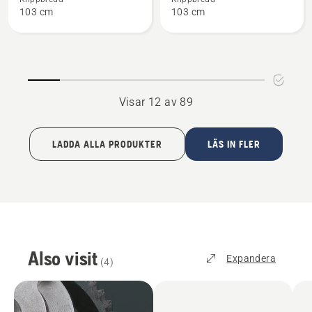
Klippaggregat
Klippaggregat
103 cm
103 cm
-
-
Combi
Combi
103
103
Visar 12 av 89
LADDA ALLA PRODUKTER
LÄS IN FLER
Also visit
Expandera
(
4
)