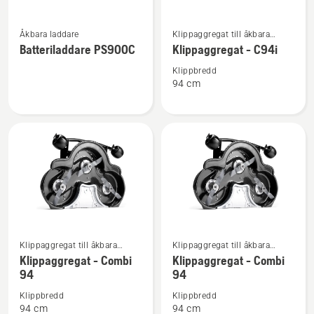
Se
Se
Åkbara laddare
Klippaggregat till åkbara
mer
mer
frontrotorklippare för
Batteriladdare PS900C
Klippaggregat - C94i
information
information
hemmabruk
om
om
Klippbredd
94 cm
Batteriladdare
Klippaggregat
PS900C
-
C94i
Se
Se
Klippaggregat till åkbara
Klippaggregat till åkbara
mer
mer
frontrotorklippare för
frontrotorklippare för
Klippaggregat - Combi
Klippaggregat - Combi
information
information
hemmabruk
hemmabruk
94
94
om
om
Klippbredd
Klippbredd
Klippaggregat
Klippaggregat
94 cm
94 cm