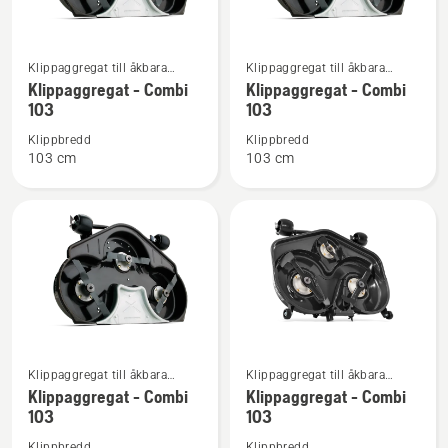
Se
Se
Klippaggregat till åkbara
Klippaggregat till åkbara
mer
mer
frontrotorklippare för
frontrotorklippare för
Klippaggregat - Combi
Klippaggregat - Combi
information
information
hemmabruk
hemmabruk
103
103
om
om
Klippbredd
Klippbredd
Klippaggregat
Klippaggregat
103 cm
103 cm
-
-
Combi
Combi
103
103
Se
Se
Klippaggregat till åkbara
Klippaggregat till åkbara
mer
mer
frontrotorklippare för
frontrotorklippare för
Klippaggregat - Combi
Klippaggregat - Combi
information
information
hemmabruk
hemmabruk
103
103
om
om
Klippbredd
Klippbredd