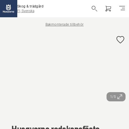
Skog & trädgård
FI, Svenska
Bakmonterade tillbehör
1/5
Husqvarna redskapsfäste