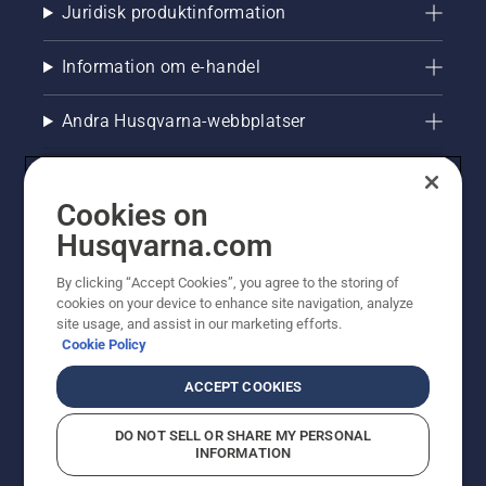
Juridisk produktinformation
Information om e-handel
Andra Husqvarna-webbplatser
Cookies on
Husqvarna.com
By clicking “Accept Cookies”, you agree to the storing of
cookies on your device to enhance site navigation, analyze
site usage, and assist in our marketing efforts.
Cookie Policy
© Husqvarna AB (publ). All rights reserved. Priserna
som visas är rekommenderade cirkapriser. Alla angivna
ACCEPT COOKIES
priser är rekommenderade försäljningspriser (inkl.
moms) om inte produkten är tillgänglig för direkt köp.
DO NOT SELL OR SHARE MY PERSONAL
Cookiepolicy
Användningsvillkor
Sekretessmeddelande
INFORMATION
Företagsinformation