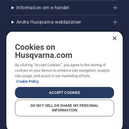
Information om e-handel
Andra Husqvarna-webbplatser
Cookies on
Husqvarna.com
By clicking “Accept Cookies”, you agree to the storing of
cookies on your device to enhance site navigation, analyze
site usage, and assist in our marketing efforts.
Cookie Policy
© Husqvarna AB (publ). All rights reserved. Priserna
som visas är rekommenderade cirkapriser. Alla angivna
ACCEPT COOKIES
priser är rekommenderade försäljningspriser (inkl.
moms) om inte produkten är tillgänglig för direkt köp.
DO NOT SELL OR SHARE MY PERSONAL
Cookiepolicy
Användningsvillkor
Sekretessmeddelande
INFORMATION
Företagsinformation