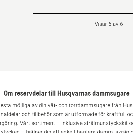
Visar 6 av 6
Om reservdelar till Husqvarnas dammsugare
esta möjliga av din våt- och torrdammsugare från Hus
naldelar och tillbehör som är utformade för kraftfull och 
ngöring. Vårt sortiment – inklusive strålmunstyckskit o
tycken – hjälper dig att enkelt hantera damm, skräp och