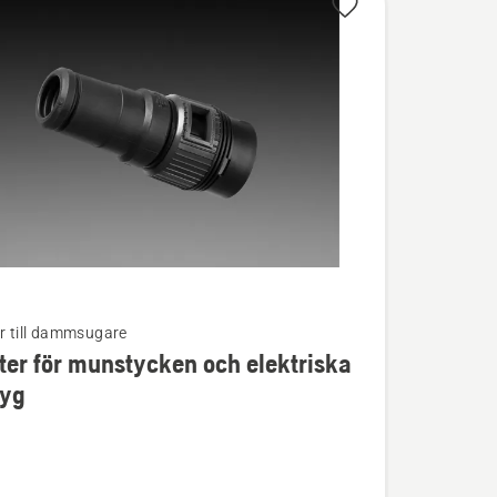
ör till dammsugare
er för munstycken och elektriska
ion
tyg