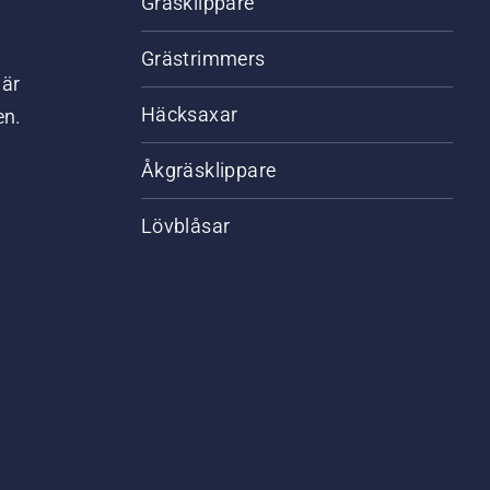
Gräsklippare
Grästrimmers
där
Häcksaxar
en.
Åkgräsklippare
Lövblåsar