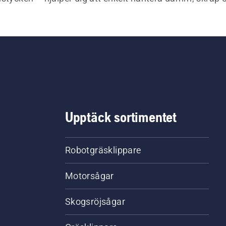
ra dammsugningen med Husqvarnas reservdelar och ti
Upptäck sortimentet
Robotgräsklippare
Motorsågar
Skogsröjsågar