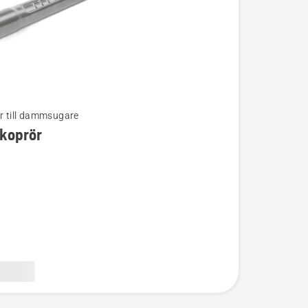
ör till dammsugare
koprör
ion
rör