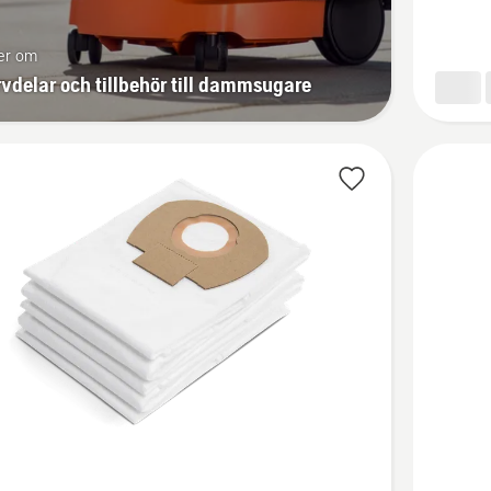
munstyc
och
er om
elektrisk
vdelar och tillbehör till dammsugare
verktyg
Se