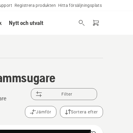
upport
Registrera produkten
Hitta försäljningsplats
k
Nytt och utvalt
l dammsugare
Filter
are
Jämför
Sortera efter