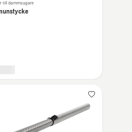
ör till dammsugare
munstycke
ion
stycke