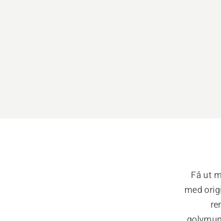
Få ut m
med origi
re
golvmuns