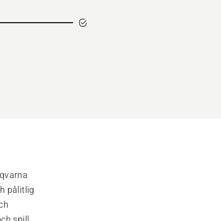
qvarna 
pålitlig 
ch 
 spill. 