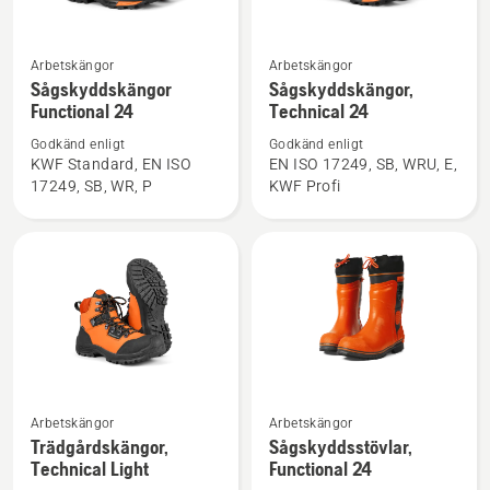
Se
Se
Arbetskängor
Arbetskängor
mer
mer
Sågskyddskängor
Sågskyddskängor,
Functional 24
Technical 24
information
information
om
om
Godkänd enligt
Godkänd enligt
Sågskyddskängor
Sågskyddskängor,
KWF Standard, EN ISO
EN ISO 17249, SB, WRU, E,
17249, SB, WR, P
KWF Profi
Functional
Technical
24
24
Se
Se
Arbetskängor
Arbetskängor
mer
mer
Trädgårdskängor,
Sågskyddsstövlar,
Technical Light
Functional 24
information
information