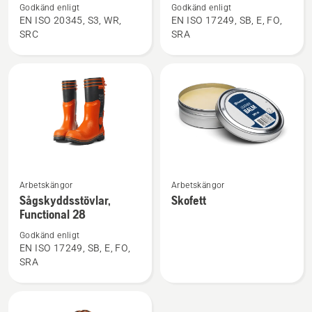
om
om
Godkänd enligt
Godkänd enligt
Trädgårdskängor,
Sågskyddsstövlar,
EN ISO 20345, S3, WR,
EN ISO 17249, SB, E, FO,
SRC
SRA
Technical
Functional
Light
24
Se
Se
Arbetskängor
Arbetskängor
mer
mer
Sågskyddsstövlar,
Skofett
Functional 28
information
information
om
om
Godkänd enligt
Sågskyddsstövlar,
Skofett
EN ISO 17249, SB, E, FO,
SRA
Functional
28