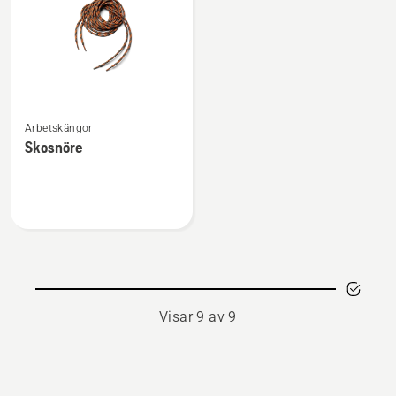
Se
Arbetskängor
mer
Skosnöre
information
om
Skosnöre
Visar 9 av 9