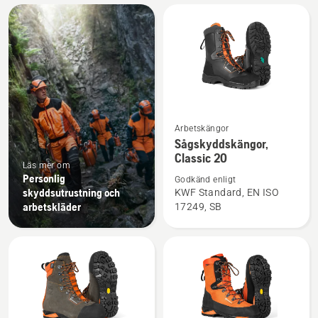
Alla
produkter
Se
Arbetskängor
mer
Sågskyddskängor,
Classic 20
information
Läs mer om
om
Personlig
Godkänd enligt
Sågskyddskängor,
skyddsutrustning och
KWF Standard, EN ISO
arbetskläder
17249, SB
Classic
20