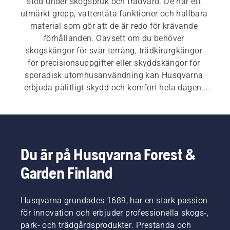
stöd under skogsbruk och trädvård. De har ett 
utmärkt grepp, vattentäta funktioner och hållbara 
material som gör att de är redo för krävande 
förhållanden. Oavsett om du behöver 
skogskängor för svår terräng, trädkirurgkängor 
för precisionsuppgifter eller skyddskängor för 
sporadisk utomhusanvändning kan Husqvarna 
erbjuda pålitligt skydd och komfort hela dagen. 
Förutom våra olika motorsågskängor omfattar 
vårt sortiment av personlig skyddsutrustning 
(PPE) även skogshjälmar, hörselskydd, 
skyddsglasögon, motorsågsbyxor, 
motorsågsjackor och motorsågshandskar, samt 
Du är på Husqvarna Forest &
en mängd andra viktiga tillbehör.
Garden Finland
Husqvarna grundades 1689, har en stark passion
för innovation och erbjuder professionella skogs-,
park- och trädgårdsprodukter. Prestanda och