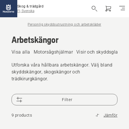
Skog & trädgård
FI, Svenska
Personlig skyddsutrustning och arbetskläder
Arbetskängor
Visa alla
Motorsågshjälmar
Visir och skyddsglasögo
Utforska våra hållbara arbetskängor. Välj bland
skyddskängor, skogskängor och
trädkirurgkängor.
Filter
9 products
Jämför