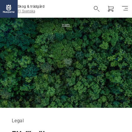
Skog & trädgård
FI, Svenska
Hem
Legal