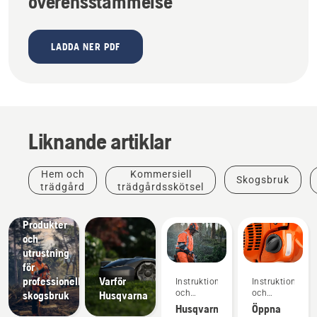
överensstämmelse
LADDA NER PDF
Liknande artiklar
Hem och
Kommersiell
Skogsbruk
trädgård
trädgårdsskötsel
Lösningar
Produkter
och
utrustning
för
professionellt
Varför
Instruktioner
Instruktioner
och
och
skogsbruk
Husqvarna
guider
guider
Husqvarnas
Öppna