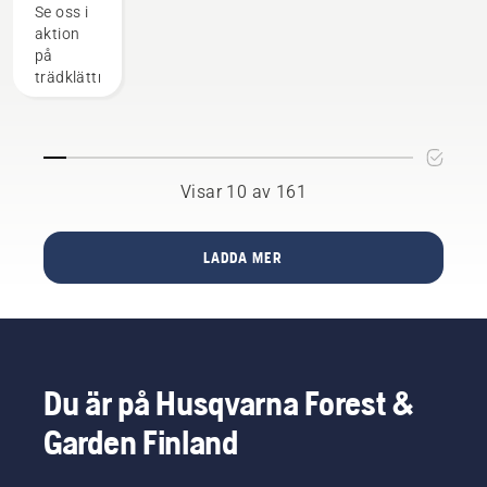
Tryck
1959
Se oss i
länder
ner och
aktion
världen
vrid
på
över, och
locket
trädklättringsmästerskapet
är ett
med
användbart
handen
verktyg
eller
för att
använd
göra
en
städer
Visar 10 av 161
skruvmejsel
runtom i
vid
världen
behov.
grönare.
LADDA MER
Du är på Husqvarna Forest &
Garden Finland