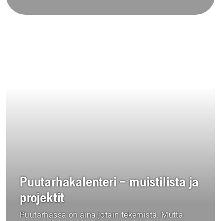
Puutarhakalenteri – muistilista ja
projektit
Puutarhassa on aina jotain tekemistä. Mutta