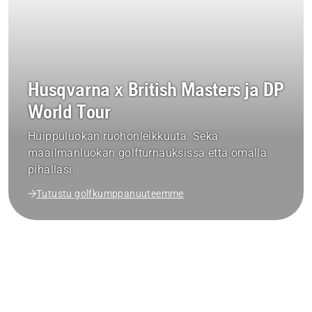
Husqvarna x British Masters ja DP
World Tour
Huippuluokan ruohonleikkuuta. Sekä
maailmanluokan golfturnauksissa että omalla
pihallasi.
Tutustu golfkumppanuuteemme