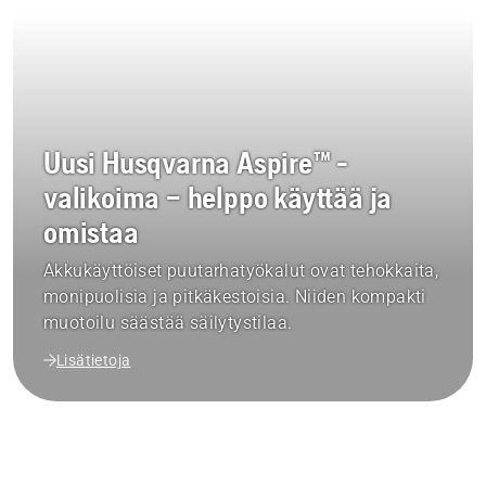
Uusi Husqvarna Aspire™ -
valikoima – helppo käyttää ja
omistaa
Akkukäyttöiset puutarhatyökalut ovat tehokkaita,
monipuolisia ja pitkäkestoisia. Niiden kompakti
muotoilu säästää säilytystilaa.
Lisätietoja