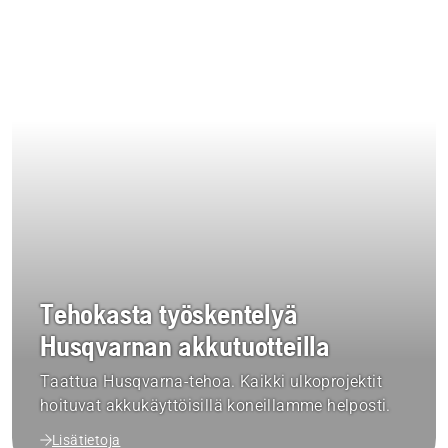
Tehokasta työskentelyä
Husqvarnan akkutuotteilla
Taattua Husqvarna-tehoa. Kaikki ulkoprojektit
hoituvat akkukäyttöisillä koneillamme helposti.
Lisätietoja