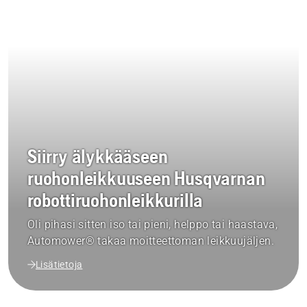
Siirry älykkääseen
ruohonleikkuuseen Husqvarnan
robottiruohonleikkurilla
Oli pihasi sitten iso tai pieni, helppo tai haastava,
Automower® takaa moitteettoman leikkuujäljen.
Lisätietoja