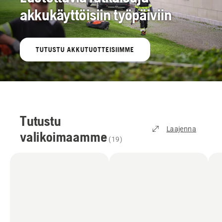
akkukäyttöisiin työpäiviin
TUTUSTU AKKUTUOTTEISIIMME
Tutustu
Laajenna
valikoimaamme
(
19
)