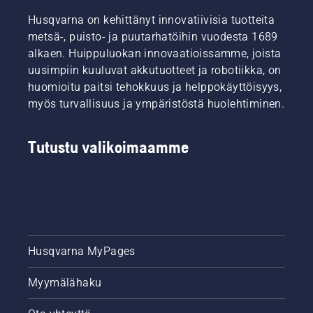
Husqvarna on kehittänyt innovatiivisia tuotteita
metsä-, puisto- ja puutarhatöihin vuodesta 1689
alkaen. Huippuluokan innovaatioissamme, joista
uusimpiin kuuluvat akkutuotteet ja robotiikka, on
huomioitu paitsi tehokkuus ja helppokäyttöisyys,
myös turvallisuus ja ympäristöstä huolehtiminen.
Tutustu valikoimaamme
Husqvarna MyPages
Myymälähaku