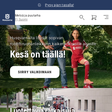
Pysy ajan tasalla!
Metsä ja puutarha
FI, Suomi
Husqvarna
Metsä
Husqvarnalta löydät sopivan
robottiruohonleikkurin kaikenkokoisille alueille
ja
Kesä on täällä!
puutarha
Suomi
SIIRRY VALIKOIMAAN
Ammattimaista akkuvoimaa
Luotettavia ratkaisuja