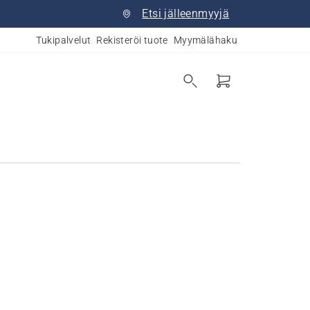
Etsi jälleenmyyjä
Tukipalvelut
Rekisteröi tuote
Myymälähaku