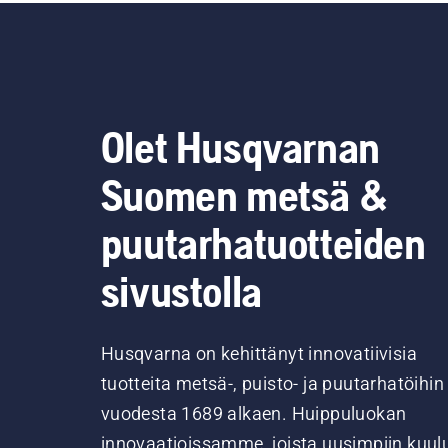
Olet Husqvarnan
Suomen metsä &
puutarhatuotteiden
sivustolla
Husqvarna on kehittänyt innovatiivisia
tuotteita metsä-, puisto- ja puutarhatöihin
vuodesta 1689 alkaen. Huippuluokan
innovaatioissamme, joista uusimpiin kuul