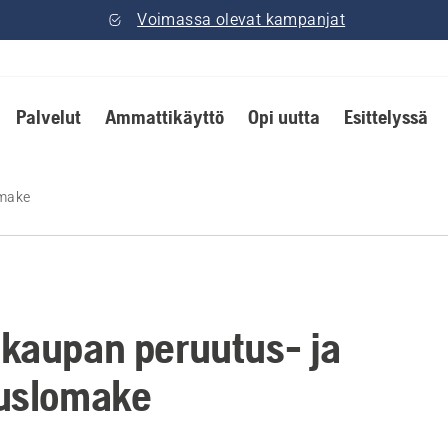
Voimassa olevat kampanjat
Palvelut
Ammattikäyttö
Opi uutta
Esittelyssä
omake
kaupan peruutus- ja
uslomake