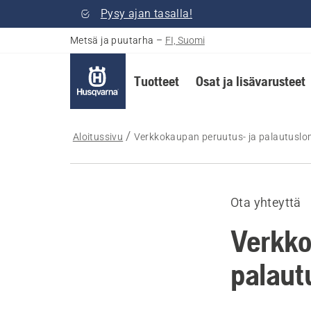
Pysy ajan tasalla!
Metsä ja puutarha
–
FI, Suomi
Tuotteet
Osat ja lisävarusteet
Aloitussivu
Verkkokaupan peruutus- ja palautusl
Ota yhteyttä
Verkko
palaut