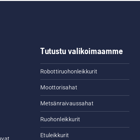
Tutustu valikoimaamme
Robottiruohonleikkurit
Moottorisahat
Metsänraivaussahat
Ruohonleikkurit
Etuleikkurit
uvat