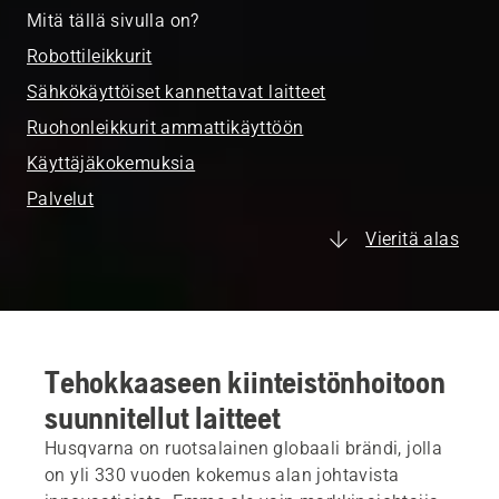
Mitä tällä sivulla on?
Robottileikkurit
Sähkökäyttöiset kannettavat laitteet
Ruohonleikkurit ammattikäyttöön
Käyttäjäkokemuksia
Palvelut
Vieritä alas
Tehokkaaseen kiinteistönhoitoon
suunnitellut laitteet
Husqvarna on ruotsalainen globaali brändi, jolla
on yli 330 vuoden kokemus alan johtavista