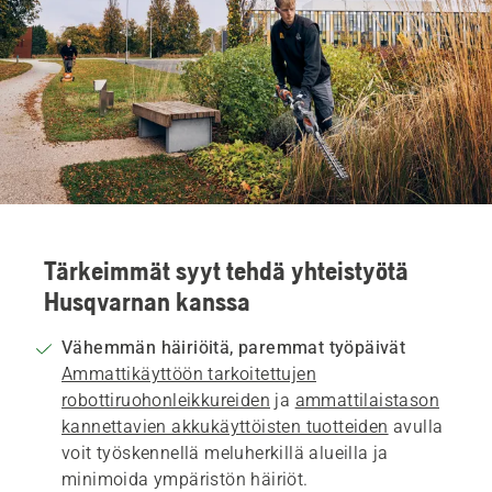
Tärkeimmät syyt tehdä yhteistyötä
Husqvarnan kanssa
Vähemmän häiriöitä, paremmat työpäivät
Ammattikäyttöön tarkoitettujen
robottiruohonleikkureiden
ja
ammattilaistason
kannettavien akkukäyttöisten tuotteiden
avulla
voit työskennellä meluherkillä alueilla ja
minimoida ympäristön häiriöt.