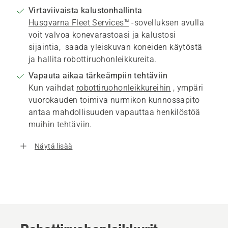
Virtaviivaista kalustonhallinta
Husqvarna Fleet Services™
-sovelluksen avulla
voit valvoa konevarastoasi ja kalustosi
sijaintia, saada yleiskuvan koneiden käytöstä
ja hallita robottiruohonleikkureita.
Vapauta aikaa tärkeämpiin tehtäviin
Kun vaihdat
robottiruohonleikkureihin
, ympäri
vuorokauden toimiva nurmikon kunnossapito
antaa mahdollisuuden vapauttaa henkilöstöä
muihin tehtäviin.
Näytä lisää