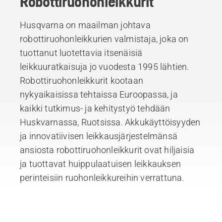
Robottiruohonleikkurit
Husqvarna on maailman johtava
robottiruohonleikkurien valmistaja, joka on
tuottanut luotettavia itsenäisiä
leikkuuratkaisuja jo vuodesta 1995 lähtien.
Robottiruohonleikkurit kootaan
nykyaikaisissa tehtaissa Euroopassa, ja
kaikki tutkimus- ja kehitystyö tehdään
Huskvarnassa, Ruotsissa. Akkukäyttöisyyden
ja innovatiivisen leikkausjärjestelmänsä
ansiosta robottiruohonleikkurit ovat hiljaisia
ja tuottavat huippulaatuisen leikkauksen
perinteisiin ruohonleikkureihin verrattuna.