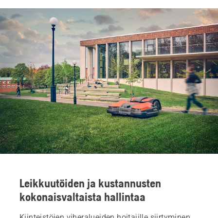
Leikkuutöiden ja kustannusten
kokonaisvaltaista hallintaa
Kiinteistöjen viheralueiden hoitajille siirtyminen