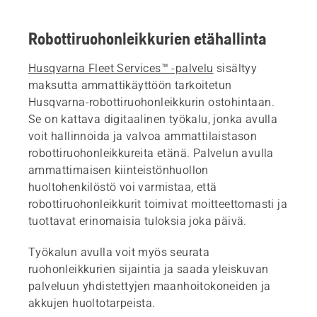
Robottiruohonleikkurien etähallinta
Husqvarna Fleet Services™ -palvelu
sisältyy
maksutta ammattikäyttöön tarkoitetun
Husqvarna-robottiruohonleikkurin ostohintaan.
Se on kattava digitaalinen työkalu, jonka avulla
voit hallinnoida ja valvoa ammattilaistason
robottiruohonleikkureita etänä. Palvelun avulla
ammattimaisen kiinteistönhuollon
huoltohenkilöstö voi varmistaa, että
robottiruohonleikkurit toimivat moitteettomasti ja
tuottavat erinomaisia tuloksia joka päivä.
Työkalun avulla voit myös seurata
ruohonleikkurien sijaintia ja saada yleiskuvan
palveluun yhdistettyjen maanhoitokoneiden ja
akkujen huoltotarpeista.