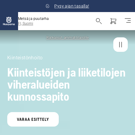
Pysy ajan tasalla!
Metsä ja puutarha
FI, Suomi
Ratkaisut ammattilaisille
Kiinteistönhoito
Kiinteistöjen ja liiketilojen
viheralueiden
kunnossapito
VARAA ESITTELY