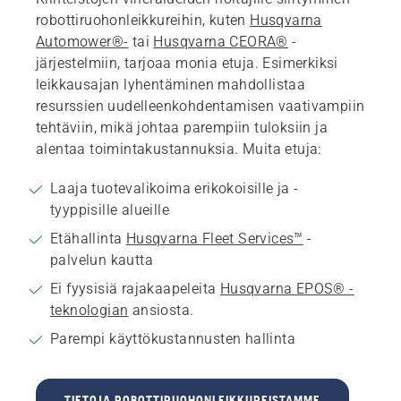
robottiruohonleikkureihin, kuten
Husqvarna
Automower®-
tai
Husqvarna CEORA®
-
järjestelmiin, tarjoaa monia etuja. Esimerkiksi
leikkausajan lyhentäminen mahdollistaa
resurssien uudelleenkohdentamisen vaativampiin
tehtäviin, mikä johtaa parempiin tuloksiin ja
alentaa toimintakustannuksia. Muita etuja:
Laaja tuotevalikoima erikokoisille ja -
tyyppisille alueille
Etähallinta
Husqvarna Fleet Services™
-
palvelun kautta
Ei fyysisiä rajakaapeleita
Husqvarna EPOS® -
teknologian
ansiosta.
Parempi käyttökustannusten hallinta
TIETOJA ROBOTTIRUOHONLEIKKUREISTAMME