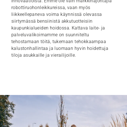
innovaatioista. Emme ole vain markkinajohtajia
robottiruohonleikkureissa, vaan myös
liikkeellepaneva voima käynnissä olevassa
siirtymässä bensiinistä akkutuotteisiin
kaupunkialueiden hoidossa. Kattava laite- ja
palveluvalikoimamme on suunniteltu
tehostamaan töitä, tukemaan tehokkaampaa
kalustonhallintaa ja luomaan hyvin hoidettuja
tiloja asukkaille ja vierailijoille.