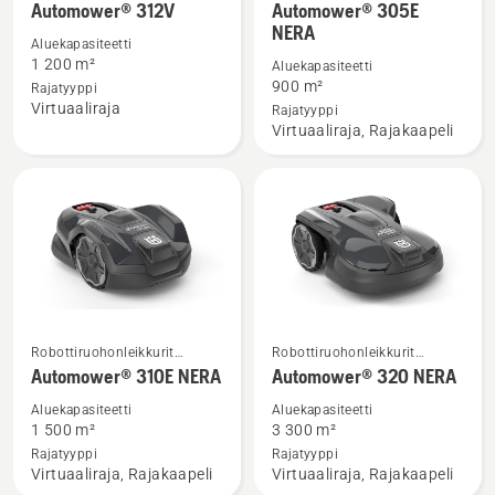
kotikäyttöön
kotikäyttöön
Automower® 312V
Automower® 305E
lisätietoja
lisätietoja
NERA
tuotteesta
tuotteesta
Aluekapasiteetti
1 200 m²
Aluekapasiteetti
Automower®
Automower®
900 m²
Rajatyyppi
312V
305E
Virtuaaliraja
Rajatyyppi
NERA
Virtuaaliraja, Rajakaapeli
Katso
Katso
Robottiruohonleikkurit
Robottiruohonleikkurit
lisätietoja
lisätietoja
kotikäyttöön
kotikäyttöön
Automower® 310E NERA
Automower® 320 NERA
tuotteesta
tuotteesta
Aluekapasiteetti
Aluekapasiteetti
Automower®
Automower®
1 500 m²
3 300 m²
310E
320 NERA
Rajatyyppi
Rajatyyppi
Virtuaaliraja, Rajakaapeli
Virtuaaliraja, Rajakaapeli
NERA