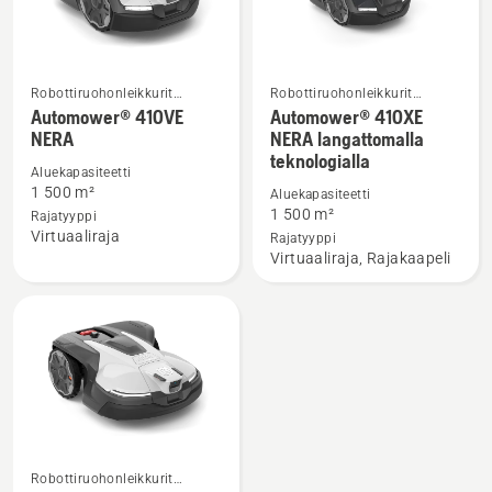
Robottiruohonleikkurit
Robottiruohonleikkurit
Katso
Katso
kotikäyttöön
kotikäyttöön
Automower® 410VE
Automower® 410XE
lisätietoja
lisätietoja
NERA
NERA langattomalla
teknologialla
tuotteesta
tuotteesta
Aluekapasiteetti
Automower®
Automower®
1 500 m²
Aluekapasiteetti
410VE
410XE
1 500 m²
Rajatyyppi
Virtuaaliraja
NERA
NERA
Rajatyyppi
Virtuaaliraja, Rajakaapeli
langattomalla
teknologialla
Robottiruohonleikkurit
Katso