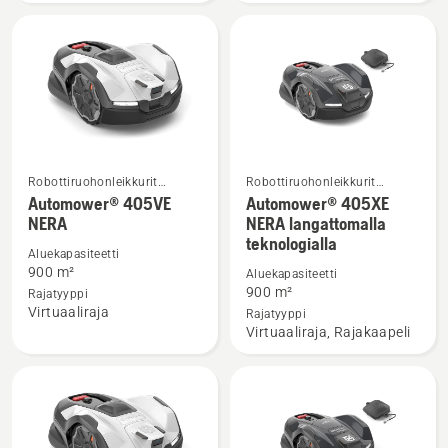
Robottiruohonleikkurit
Robottiruohonleikkurit
Katso
Katso
kotikäyttöön
kotikäyttöön
Automower® 405VE
Automower® 405XE
lisätietoja
lisätietoja
NERA
NERA langattomalla
teknologialla
tuotteesta
tuotteesta
Aluekapasiteetti
Automower®
Automower®
900 m²
Aluekapasiteetti
405VE
405XE
900 m²
Rajatyyppi
Virtuaaliraja
NERA
NERA
Rajatyyppi
Virtuaaliraja, Rajakaapeli
langattomalla
teknologialla