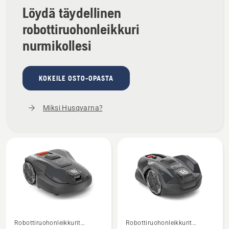
Löydä täydellinen
robottiruohonleikkuri
nurmikollesi
KOKEILE OSTO-OPASTA
Miksi Husqvarna?
Robottiruohonleikkurit
Robottiruohonleikkurit
Katso
Katso