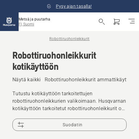
Pysy ajan tasalla!
Metsä ja puutarha
FI, Suomi
Robottiruohonleikkurit
Robottiruohonleikkurit
kotikäyttöön
Näytä kaikki
Robottiruohonleikkurit ammattikäyttöön
Tutustu kotikäyttöön tarkoitettujen
robottiruohonleikkurien valikoimaan. Husqvarnan
kotikäyttöön tarkoitetut robottiruohonleikkurit on
suunniteltu tekemään nurmikonhoidosta
vaivatonta ja tehokasta. Täydellinen valinta
Suodatin
kotipihalle – koosta tai muodosta riippumatta.
Nämä innovatiiviset ruohonleikkurit pitävät