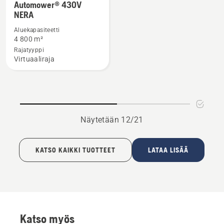
kotikäyttöön
Automower® 430V
lisätietoja
NERA
tuotteesta
Aluekapasiteetti
Automower®
4 800 m²
430V
Rajatyyppi
NERA
Virtuaaliraja
Näytetään 12/21
KATSO KAIKKI TUOTTEET
LATAA LISÄÄ
Katso myös