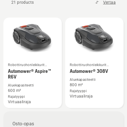
21 products
Vertaa
nurmikon kauniina vaivatta, jolloin vapaa-aikaa
jää enemmän.
Kaikki
tuotteet
Robottiruohonleikkurit
Robottiruohonleikkurit
Katso
Katso
kotikäyttöön
kotikäyttöön
Automower® Aspire™
Automower® 308V
lisätietoja
lisätietoja
R6V
tuotteesta
tuotteesta
Aluekapasiteetti
800 m²
Aluekapasiteetti
Automower®
Automower®
600 m²
Rajatyyppi
Aspire™
308V
Virtuaaliraja
Rajatyyppi
R6V
Virtuaaliraja
Osto-opas