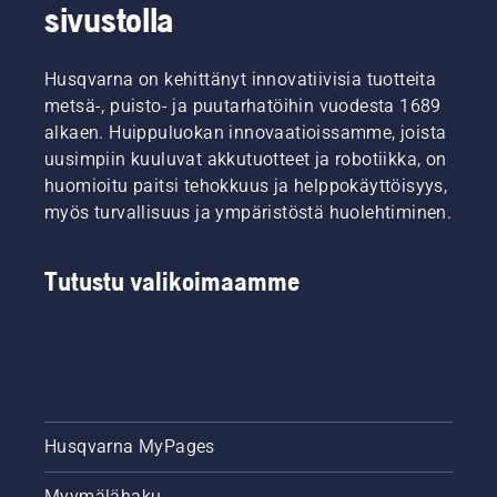
sivustolla
Husqvarna on kehittänyt innovatiivisia tuotteita
metsä-, puisto- ja puutarhatöihin vuodesta 1689
alkaen. Huippuluokan innovaatioissamme, joista
uusimpiin kuuluvat akkutuotteet ja robotiikka, on
huomioitu paitsi tehokkuus ja helppokäyttöisyys,
myös turvallisuus ja ympäristöstä huolehtiminen.
Tutustu valikoimaamme
Husqvarna MyPages
Myymälähaku