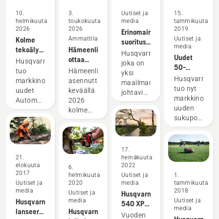
10.
3.
Uutiset ja
15.
helmikuuta
toukokuuta
media
tammikuuta
2026
2026
2019
Erinomainen
Kolme
Ammattilaisille
Uutiset ja
suoritus
media
tekoälypohjaista
Hämeenlinna
nurmella
Husqvarna,
Uudet
robottiruohonleikkuria
ottaa
palkitaan
Husqvarnan
joka on
50-
pienemmille
robottiruohonleikkurit
aina
tuo
Hämeenlinna
yksi
kuutioiset
pihoille
käyttöön
Husqvarna
markkinoille
asennuttaa
maailman
Husqvarna-
Linnanpuistossa
tuo nyt
uudet
keväällä
johtavista
moottorisahat
markkinoille
Automower®-
2026
robottiruohonleikkurimerkeistä
nostavat
uuden
robottiruohonleikkurit
kolme
on
leikkuukapasi
sukupolven
täysin
Husqvarna-
innoissaan
uudelle
50-
uudella
robottiruohonleikkuria
kumppanuudestaan
tasolle
kuutioiset
suorituskyvyllä,
Linnanpuistoon.
ikonisen
550 XP®
tehden
Vastaavan
17.
Liverpool
Mark II
21.
heinäkuuta
nurmikonhoidosta
kokoista
FC -
elokuuta
2022
ja 545
6.
entistä
julkista
jalkapalloseuran
2017
helmikuuta
Uutiset ja
1.
Mark II -
älykkäämpää
puistoaluetta
kanssa
Uutiset ja
2020
media
tammikuuta
moottorisaha
ja
ei ole
media
2018
Uutiset ja
Husqvarna
Metsätyön
helpompaa.
aiemmin
Husqvarna
media
Uutiset ja
540 XP®
ammattilaisill
Uutuuksiin
Suomessa
media
lanseeraa
Husqvarna
Mark III
Vuoden
tarkoitetut
sisältyy
hoidettu