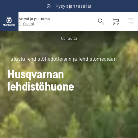
Pysy ajan tasalla!
Metsä ja puutarha
FI, Suomi
Opi uutta
Tutustu lehdistötiedotteisiin ja lehdistömediaan
Husqvarnan
lehdistöhuone