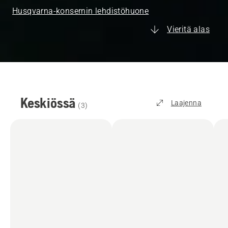
Husqvarna-konsernin lehdistöhuone
Vieritä alas
Keskiössä
Laajenna
(
3
)