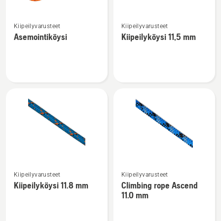
Katso
Katso
Kiipeilyvarusteet
Kiipeilyvarusteet
lisätietoja
lisätietoja
Asemointiköysi
Kiipeilyköysi 11,5 mm
tuotteesta
tuotteesta
Asemointiköysi
Kiipeilyköysi
11,5
mm
Katso
Katso
Kiipeilyvarusteet
Kiipeilyvarusteet
lisätietoja
lisätietoja
Kiipeilyköysi 11.8 mm
Climbing rope Ascend
tuotteesta
tuotteesta
11.0 mm
Kiipeilyköysi
Climbing
11.8
rope