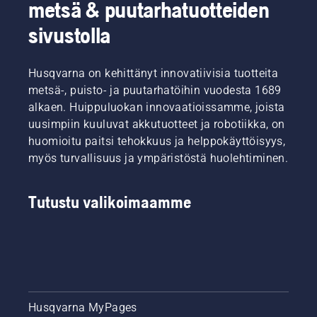
metsä & puutarhatuotteiden
sivustolla
Husqvarna on kehittänyt innovatiivisia tuotteita
metsä-, puisto- ja puutarhatöihin vuodesta 1689
alkaen. Huippuluokan innovaatioissamme, joista
uusimpiin kuuluvat akkutuotteet ja robotiikka, on
huomioitu paitsi tehokkuus ja helppokäyttöisyys,
myös turvallisuus ja ympäristöstä huolehtiminen.
Tutustu valikoimaamme
Husqvarna MyPages