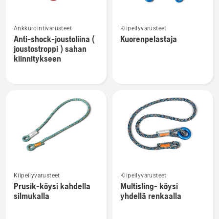
Katso
Katso
Ankkurointivarusteet
Kiipeilyvarusteet
lisätietoja
lisätietoja
Anti-shock-joustoliina (
Kuorenpelastaja
tuotteesta
tuotteesta
joustostroppi ) sahan
Anti-
Kuorenpelastaja
kiinnitykseen
shock-
joustoliina
(
joustostroppi
)
sahan
kiinnitykseen
Katso
Katso
Kiipeilyvarusteet
Kiipeilyvarusteet
lisätietoja
lisätietoja
Prusik-köysi kahdella
Multisling- köysi
tuotteesta
tuotteesta
silmukalla
yhdellä renkaalla
Prusik-
Multisling-
köysi
köysi