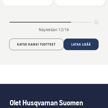
kahdella
yhdellä
silmukalla
renkaalla
Näytetään 12/16
KATSO KAIKKI TUOTTEET
LATAA LISÄÄ
Olet Husqvarnan Suomen