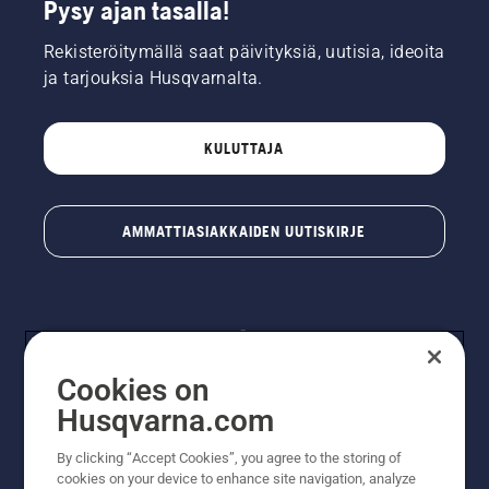
Pysy ajan tasalla!
Rekisteröitymällä saat päivityksiä, uutisia, ideoita
ja tarjouksia Husqvarnalta.
KULUTTAJA
AMMATTIASIAKKAIDEN UUTISKIRJE
Cookies on
Husqvarna.com
By clicking “Accept Cookies”, you agree to the storing of
© Husqvarna AB (publ). Kaikki oikeudet pidätetään.
cookies on your device to enhance site navigation, analyze
Hinnat ovat suositushintoja. Varaamme oikeudet