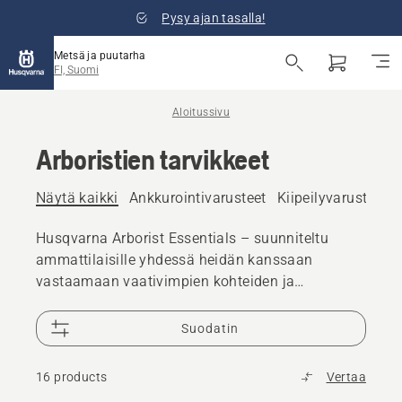
Pysy ajan tasalla!
Metsä ja puutarha
FI, Suomi
Aloitussivu
Arboristien tarvikkeet
Näytä kaikki
Ankkurointivarusteet
Kiipeilyvarusteet
Husqvarna Arborist Essentials – suunniteltu
ammattilaisille yhdessä heidän kanssaan
vastaamaan vaativimpien kohteiden ja
olosuhteiden tarpeisiin.
Suodatin
16 products
Vertaa