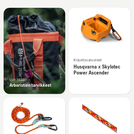
Kaikki
tuotteet
Katso
Kiipeilyvarusteet
lisätietoja
Husqvarna x Skylotec
tuotteesta
Power Ascender
Husqvarna
Lue lisää
x
Arboristien tarvikkeet
Skylotec
Power
Ascender