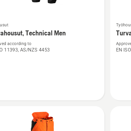
Katso
usut
Työhou
oja
lisätieto
ahousut, Technical Men
Turv
sta
tuottees
ved according to
Approve
ousut,
Turvaho
SO 11393, AS/NZS 4453
EN ISO
cal
Technica
Women