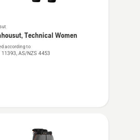
sut
ja
ahousut, Technical Women
ta
d according to
usut,
 11393, AS/NZS 4453
l