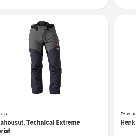
Katso
usut
Työhous
oja
lisätieto
ahousut, Technical Extreme
Henks
sta
tuottees
rist
ousut,
Henkseli