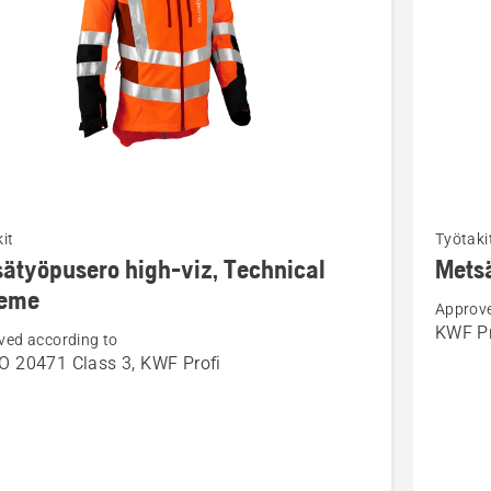
Katso
it
Työtaki
oja
lisätieto
ätyöpusero high-viz, Technical
Metsä
sta
tuottees
reme
Approve
yöpusero
Metsäty
KWF Pr
ved according to
Technica
O 20471 Class 3, KWF Profi
Extreme
cal
e