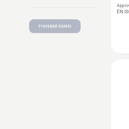
Appro
Techni
EN IS
Extrem
Arboris
TYHJENNÄ KAIKKI