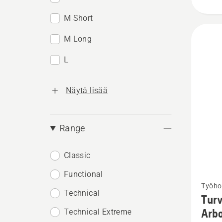
M Short
M Long
L
Näytä lisää
Range
Classic
Functional
Katso
Työho
lisätiet
Technical
Turv
tuottee
Arbo
Technical Extreme
Turvah