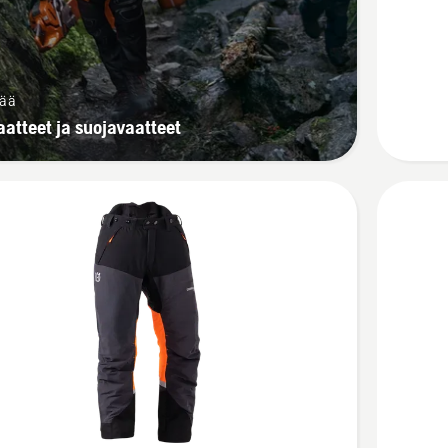
Technica
sää
atteet ja suojavaatteet