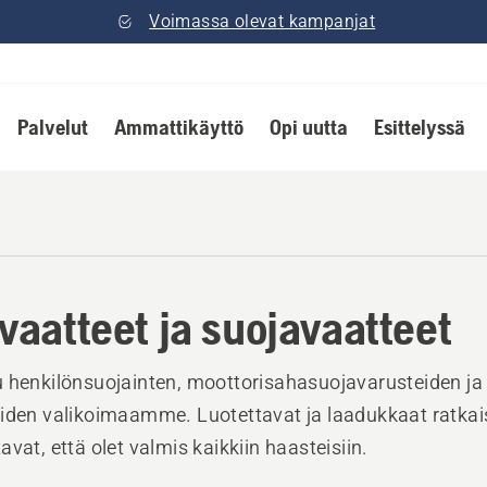
Voimassa olevat kampanjat
Palvelut
Ammattikäyttö
Opi uutta
Esittelyssä
vaatteet ja suojavaatteet
 henkilönsuojainten, moottorisahasuojavarusteiden j
iden valikoimaamme. Luotettavat ja laadukkaat ratkai
avat, että olet valmis kaikkiin haasteisiin.