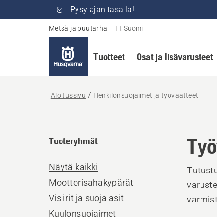
Pysy ajan tasalla!
Metsä ja puutarha
–
FI, Suomi
Tuotteet
Osat ja lisävarusteet
Aloitussivu
Henkilönsuojaimet ja työvaatteet
Työ
Tuoteryhmät
Näytä kaikki
Tutustu
Moottorisahakypärät
varuste
Visiirit ja suojalasit
varmist
Kuulonsuojaimet