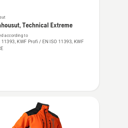
sut
ja
housut, Technical Extreme
ta
d according to
usut,
 11393, KWF Profi / EN ISO 11393, KWF
l
CE