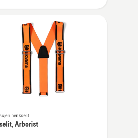
ujen henkselit
ja
elit, Arborist
ta
t,