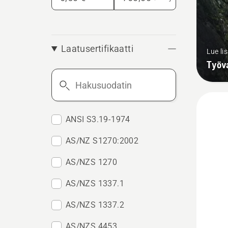
Laatusertifikaatti
Lue li
Työva
Hakusuodatin
ANSI S3.19-1974
AS/NZ S1270:2002
AS/NZS 1270
AS/NZS 1337.1
AS/NZS 1337.2
AS/NZS 4453