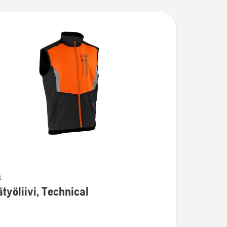
t
ja
työliivi, Technical
ta
iivi,