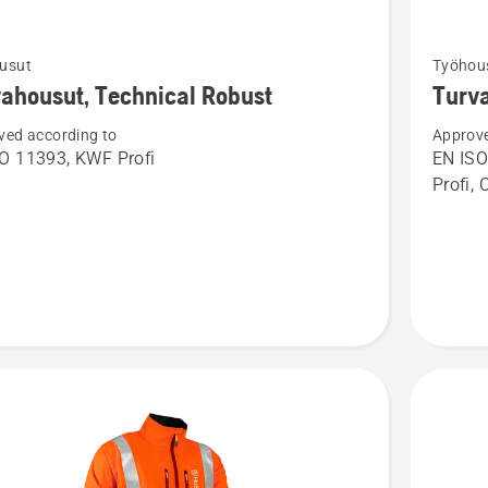
Katso
usut
Työhou
oja
lisätieto
ahousut, Technical Robust
Turva
sta
tuottees
ved according to
Approve
ousut,
Turvaho
O 11393, KWF Profi
EN ISO
cal
Technica
Profi, 
Extreme