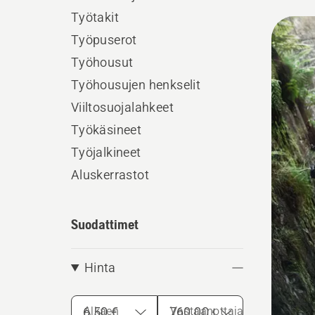
Työtakit
Kaikk
Työpuserot
tuott
Työhousut
Työhousujen henkselit
Viiltosuojalahkeet
Työkäsineet
Työjalkineet
Aluskerrastot
Suodattimet
Hinta
Alkaen
Vastaanottaja