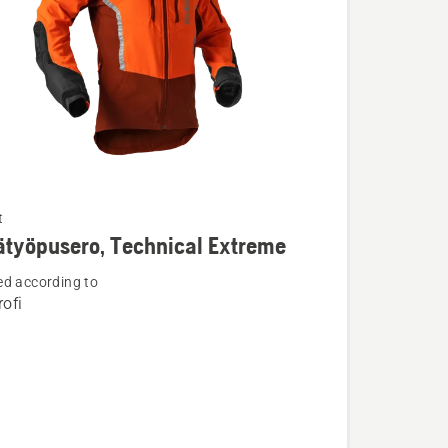
t
ja
työpusero, Technical Extreme
ta
d according to
öpusero,
ofi
l