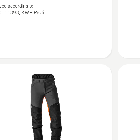
ved according to
cal
Arborist
O 11393, KWF Profi
e
t