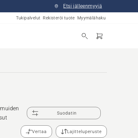
Etsi jälleenmyyjä
Tukipalvelut
Rekisteröi tuote
Myymälähaku
a muiden
Suodatin
sut
Vertaa
Lajitteluperuste