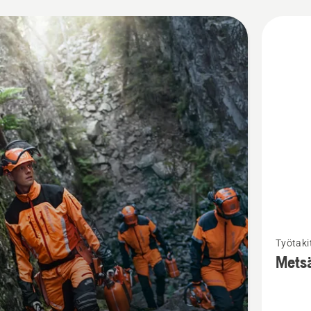
i
eet
Katso
Työtaki
lisätieto
Metsä
tuottees
Metsätyöl