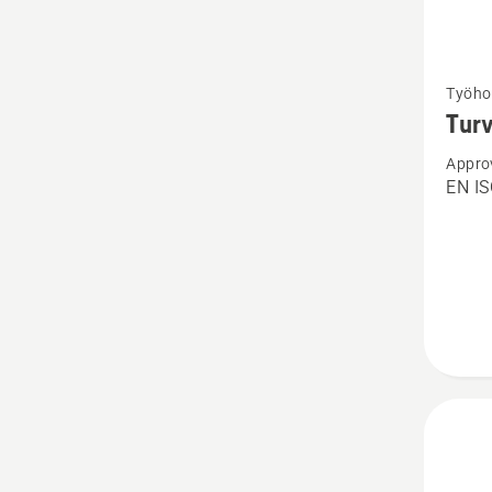
Katso
Työho
lisätiet
Turv
tuottee
Appro
Turvah
EN I
Techni
Men