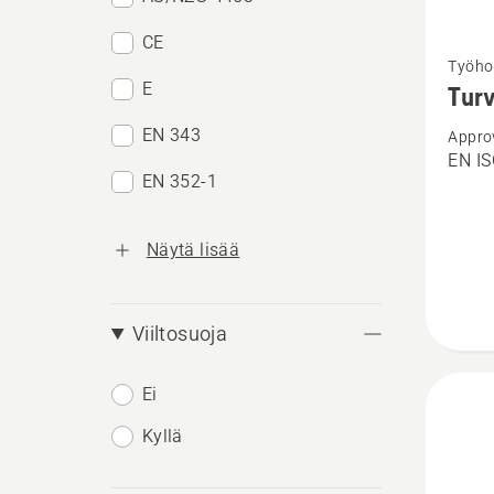
CE
Katso
Työho
lisätiet
E
Turv
tuottee
EN 343
Appro
Turvah
EN IS
Techni
EN 352-1
Robust
Näytä lisää
Viiltosuoja
Ei
Kyllä