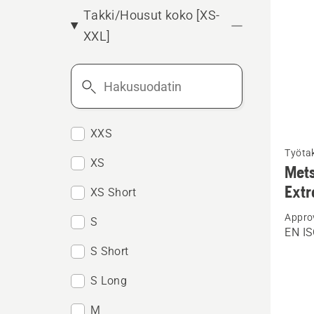
Takki/Housut koko [XS-
XXL]
Hakusuodatin
XXS
Katso
Työtak
lisätiet
XS
Mets
tuottee
Ext
XS Short
Metsät
Appro
high-
S
EN IS
viz,
S Short
Techni
S Long
Extrem
M