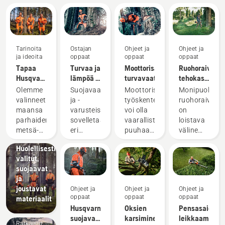
Tarinoita
Ostajan
Ohjeet ja
Ohjeet ja
ja ideoita
oppaat
oppaat
oppaat
Tapaa
Turvaa ja
Moottorisahan
Ruohoraivurin
Husqvarnan
lämpöä –
turvavaatimukset
tehokas
H-tiimi –
moottorisahojen
käyttö
Olemme
Suojavaatteisiin
Moottorisahalla
Monipuolinen
tuotteidemme
lisävarusteet
Tuotteet
valinneet
ja -
työskentely
ruohoraivuri
vaativimmat
ja
maansa
varusteisiin
voi olla
on
käyttäjät
innovaatiot
parhaiden
sovelletaan
vaarallista
loistava
Husqvarna-
metsä-
eri
puuhaa.
väline
suojavaatteet:
ja
maissa
Kun
raivaustöihin.
Huolellisesti
puistotöiden
eri
noudatat
Olemme
valitut,
ammattilaisten
sääntöjä.
muutamia
koonneet
suojaavat
joukosta
Silti
perusohjeita,
tähän
ja
kansainvälisen
seuraavat
voit
ruohoraivurin
joustavat
Ohjeet ja
Ohjeet ja
Ohjeet ja
ryhmän
varusteet
unohtaa
käyttöoppaas
oppaat
oppaat
oppaat
materiaalit
taitavia
parantavat
epävarmuuden
vinkkejä,
Husqvarna-
Oksien
Pensasaidan
ja
moottorisahan
ja
joiden
suojavaatteet:
karsiminen
leikkaaminen
arvostettuja
käyttäjän
keskittyä
avulla
Ratkaisut