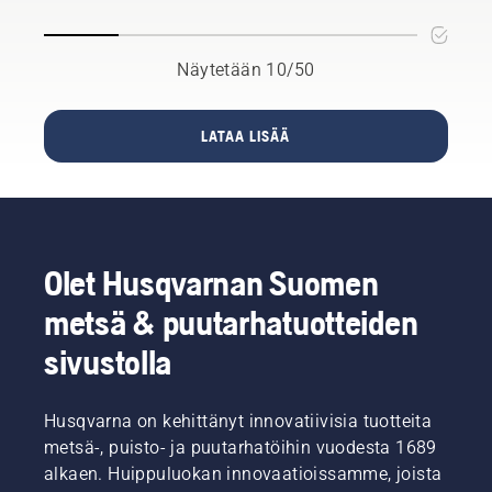
tehtävä
ylikasvaneest
Säästämme
– ja mitä
aidasta
aikaa ja
työkaluja
vai aivan
rahaa,
Näytetään 10/50
tarvitaan?
uudesta.
ja
Olemme
koonneet
samalla
selkeän
LATAA LISÄÄ
vähennämme
karsintaoppaan,
tärinää.
jonka
avulla
voit
tutustua
eri
Olet Husqvarnan Suomen
vaihtoehtoihin.
metsä & puutarhatuotteiden
sivustolla
Husqvarna on kehittänyt innovatiivisia tuotteita
metsä-, puisto- ja puutarhatöihin vuodesta 1689
alkaen. Huippuluokan innovaatioissamme, joista