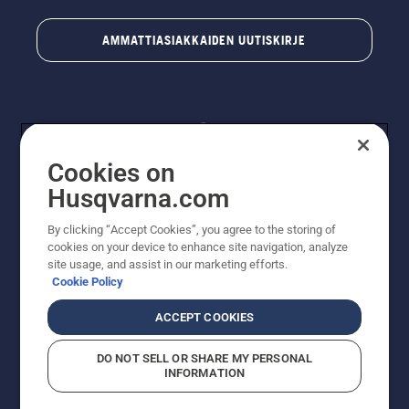
AMMATTIASIAKKAIDEN UUTISKIRJE
Cookies on
Husqvarna.com
By clicking “Accept Cookies”, you agree to the storing of
© Husqvarna AB (publ). Kaikki oikeudet pidätetään.
cookies on your device to enhance site navigation, analyze
Hinnat ovat suositushintoja. Varaamme oikeudet
site usage, and assist in our marketing efforts.
hintamuutoksiin, kirjoitus- ja sisältövirheisiin. Sivusto
Cookie Policy
pyritään pitämään mahdollisimman ajantasaisena ja
virheettömänä. Kaikki luetellut hinnat ovat
ACCEPT COOKIES
suositushintoja (sis. alv), ellei tuotetta voi ostaa
suoraan verkkosivustoltamme.
DO NOT SELL OR SHARE MY PERSONAL
Evästekäytäntö
Käyttöehdot
Tietosuojailmoitus
Tiedot
INFORMATION
Epäillyistä rikkomuksista ilmoittaminen