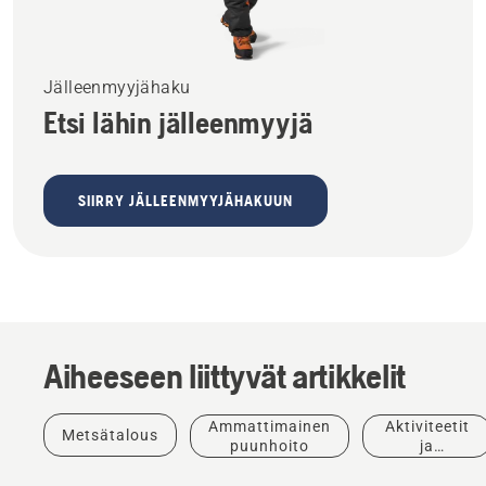
Jälleenmyyjähaku
Etsi lähin jälleenmyyjä
SIIRRY JÄLLEENMYYJÄHAKUUN
Aiheeseen liittyvät artikkelit
Ammattimainen
Aktiviteetit
Metsätalous
puunhoito
ja
tapahtumat