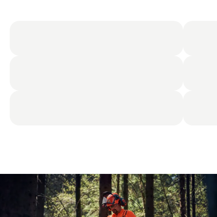
Edistä tiimin viestintää X-COM Activen avulla
Tuotteiden kuvaukset
Muut suojavarusteet
Etsi lähin jälleenmyyjä