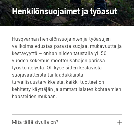
Henkilönsuojaimet ja työasut
Husqvarnan henkilönsuojainten ja työasujen
valikoima edustaa parasta suojaa, mukavuutta ja
kestävyyttä – onhan niiden taustalla yli 50
vuoden kokemus moottorisahojen parissa
työskentelystä. Oli kyse sitten kestävistä
suojavaatteista tai laadukkaista
turvallisuustarvikkeista, kaikki tuotteet on
kehitetty käyttäjän ja ammattilaisten kohtaamien
haasteiden mukaan.
Mitä tällä sivulla on?
Tietoa työ- ja suojavaatteista