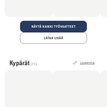
NÄYTÄ KAIKKI TYÖVAATTEET
LATAA LISÄÄ
Kypärät
Laajenna
(
11
)