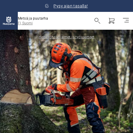
Pysy ajan tasalla!
Metsä ja puutarha
FI, Suomi
Henkilönsuojaimet ja työvaatteet