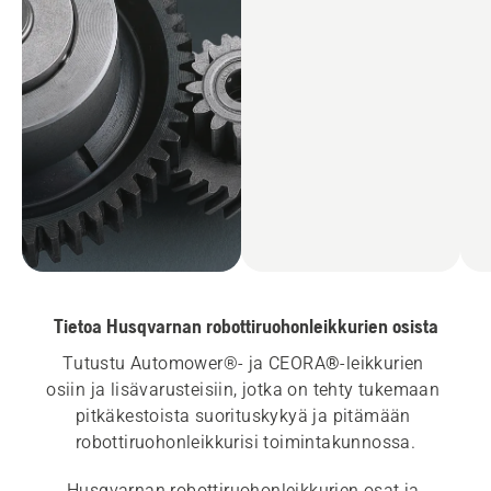
Tietoa Husqvarnan robottiruohonleikkurien osista
Tutustu Automower®- ja CEORA
®
-leikkurien 
osiin ja lisävarusteisiin, jotka on tehty tukemaan 
pitkäkestoista suorituskykyä ja pitämään 
robottiruohonleikkurisi toimintakunnossa.
Husqvarnan robottiruohonleikkurien osat ja 