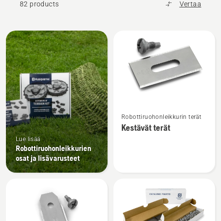
82 products
Vertaa
Kaikki
tuotteet
Katso
Robottiruohonleikkurin terät
lisätietoja
Kestävät terät
tuotteesta
Lue lisää
Kestävät
Robottiruohonleikkurien
terät
osat ja lisävarusteet