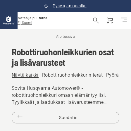
Pysy ajan tasalla!
Metsä ja puutarha
FI, Suomi
Aloitussivu
Robottiruohonleikkurien osat
ja lisävarusteet
Näytä kaikki
Robottiruohonleikkurin terät
Pyöräsarjat
Sovita Husqvarna Automower® -
robottiruohonleikkuri omaan elämäntyyliisi.
Tyylikkäät ja laadukkaat lisävarusteemme
parantavat ja täydentävät tuotettasi.
Suodatin