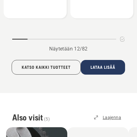
täyttösarja
suojakatos
Näytetään 12/82
KATSO KAIKKI TUOTTEET
LATAA LISÄÄ
Also visit
Laajenna
(
5
)