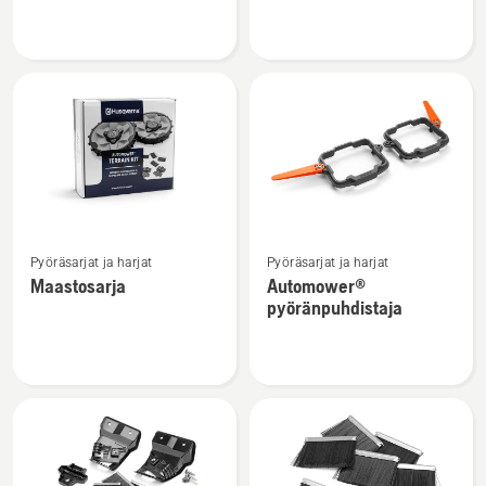
Enhance
HSS+
HSS
-
-
terät
turvaterät
Katso
Katso
Pyöräsarjat ja harjat
Pyöräsarjat ja harjat
lisätietoja
lisätietoja
Maastosarja
Automower®
tuotteesta
tuotteesta
pyöränpuhdistaja
Maastosarja
Automower®
pyöränpuhdistaja