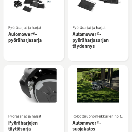
Katso
Katso
Pyöräsarjat ja harjat
Pyöräsarjat ja harjat
lisätietoja
lisätietoja
Automower®-
Automower®-
tuotteesta
tuotteesta
pyöräharjasarja
pyöräharjasarjan
Automower®-
Automower®-
täydennys
pyöräharjasarja
pyöräharjasarjan
täydennys
Katso
Katso
Pyöräsarjat ja harjat
Robottiruohonleikkurien hoito
lisätietoja
lisätietoja
ja säilytys
Pyöräharjojen
Automower®-
tuotteesta
tuotteesta
täyttösarja
suojakatos
Pyöräharjojen
Automower®-