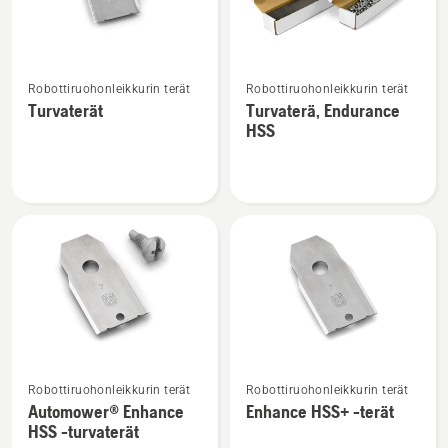
Katso
Katso
Robottiruohonleikkurin terät
Robottiruohonleikkurin terät
lisätietoja
lisätietoja
Turvaterät
Turvaterä, Endurance
tuotteesta
tuotteesta
HSS
Turvaterät
Turvaterä,
Endurance
HSS
Katso
Katso
Robottiruohonleikkurin terät
Robottiruohonleikkurin terät
lisätietoja
lisätietoja
Automower® Enhance
Enhance HSS+ -terät
tuotteesta
tuotteesta
HSS -turvaterät
Automower®
Enhance