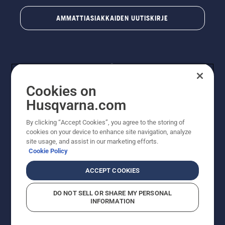
AMMATTIASIAKKAIDEN UUTISKIRJE
Cookies on
Husqvarna.com
By clicking “Accept Cookies”, you agree to the storing of
© Husqvarna AB (publ). Kaikki oikeudet pidätetään.
cookies on your device to enhance site navigation, analyze
Hinnat ovat suositushintoja. Varaamme oikeudet
site usage, and assist in our marketing efforts.
hintamuutoksiin, kirjoitus- ja sisältövirheisiin. Sivusto
Cookie Policy
pyritään pitämään mahdollisimman ajantasaisena ja
virheettömänä. Kaikki luetellut hinnat ovat
ACCEPT COOKIES
suositushintoja (sis. alv), ellei tuotetta voi ostaa
suoraan verkkosivustoltamme.
DO NOT SELL OR SHARE MY PERSONAL
Evästekäytäntö
Käyttöehdot
Tietosuojailmoitus
Tiedot
INFORMATION
Epäillyistä rikkomuksista ilmoittaminen