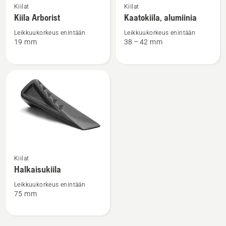
Kiilat
Kiilat
lisätietoja
lisätietoja
Kiila Arborist
Kaatokiila, alumiinia
tuotteesta
tuotteesta
Kiila
Kaatokiila,
Leikkuukorkeus enintään
Leikkuukorkeus enintään
19 mm
38 – 42 mm
Arborist
alumiinia
Katso
Kiilat
lisätietoja
Halkaisukiila
tuotteesta
Halkaisukiila
Leikkuukorkeus enintään
75 mm