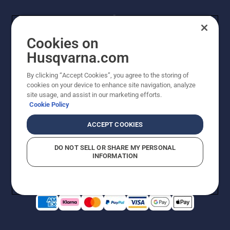
Cookies on
Husqvarna.com
By clicking “Accept Cookies”, you agree to the storing of
© Husqvarna AB (publ). Kaikki oikeudet pidätetään.
cookies on your device to enhance site navigation, analyze
Hinnat ovat suositushintoja. Varaamme oikeudet
site usage, and assist in our marketing efforts.
hintamuutoksiin, kirjoitus- ja sisältövirheisiin. Sivusto
Cookie Policy
pyritään pitämään mahdollisimman ajantasaisena ja
virheettömänä. Kaikki luetellut hinnat ovat
ACCEPT COOKIES
suositushintoja (sis. alv), ellei tuotetta voi ostaa
suoraan verkkosivustoltamme.
DO NOT SELL OR SHARE MY PERSONAL
Evästekäytäntö
Käyttöehdot
Tietosuojailmoitus
Tiedot
INFORMATION
Epäillyistä rikkomuksista ilmoittaminen