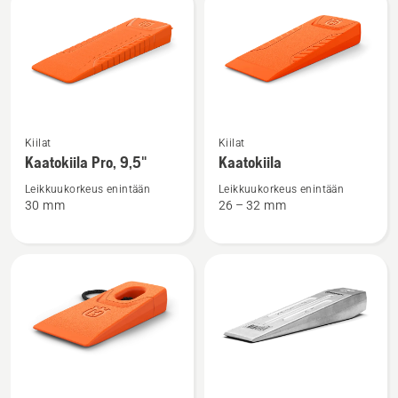
tuotteet
Katso
Katso
Kiilat
Kiilat
lisätietoja
lisätietoja
Kaatokiila Pro, 9,5"
Kaatokiila
tuotteesta
tuotteesta
Kaatokiila
Kaatokiila
Leikkuukorkeus enintään
Leikkuukorkeus enintään
30 mm
26 – 32 mm
Pro,
9,5"
Katso
Katso