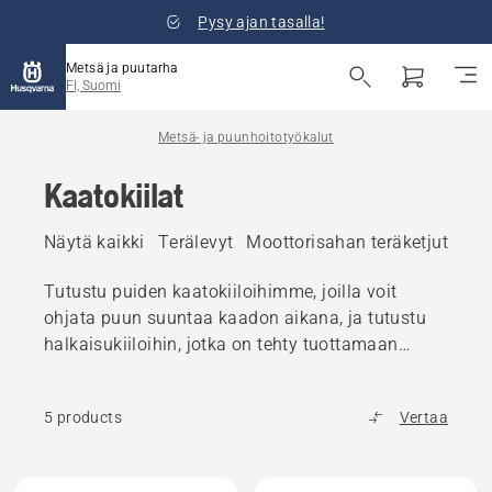
Pysy ajan tasalla!
Metsä ja puutarha
FI, Suomi
Metsä- ja puunhoitotyökalut
Kaatokiilat
Näytä kaikki
Terälevyt
Moottorisahan teräketjut
Ark
Tutustu puiden kaatokiiloihimme, joilla voit
ohjata puun suuntaa kaadon aikana, ja tutustu
halkaisukiiloihin, jotka on tehty tuottamaan
mahdollisimman suuri halkeaminen.
5 products
Vertaa
Kaikki