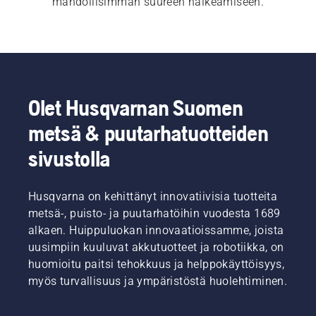
mahdollisimman suureen halkeamiseen.
Olet Husqvarnan Suomen
metsä & puutarhatuotteiden
sivustolla
Husqvarna on kehittänyt innovatiivisia tuotteita
metsä-, puisto- ja puutarhatöihin vuodesta 1689
alkaen. Huippuluokan innovaatioissamme, joista
uusimpiin kuuluvat akkutuotteet ja robotiikka, on
huomioitu paitsi tehokkuus ja helppokäyttöisyys,
myös turvallisuus ja ympäristöstä huolehtiminen.