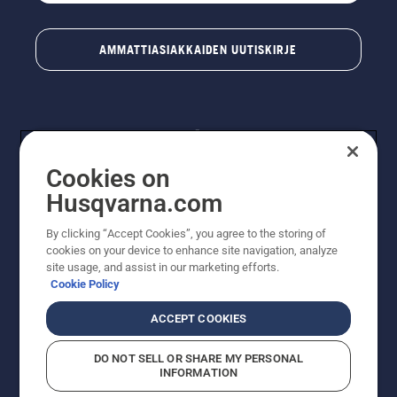
AMMATTIASIAKKAIDEN UUTISKIRJE
Cookies on
Husqvarna.com
By clicking “Accept Cookies”, you agree to the storing of
© Husqvarna AB (publ). Kaikki oikeudet pidätetään.
cookies on your device to enhance site navigation, analyze
Hinnat ovat suositushintoja. Varaamme oikeudet
site usage, and assist in our marketing efforts.
hintamuutoksiin, kirjoitus- ja sisältövirheisiin. Sivusto
Cookie Policy
pyritään pitämään mahdollisimman ajantasaisena ja
virheettömänä. Kaikki luetellut hinnat ovat
ACCEPT COOKIES
suositushintoja (sis. alv), ellei tuotetta voi ostaa
suoraan verkkosivustoltamme.
DO NOT SELL OR SHARE MY PERSONAL
Evästekäytäntö
Käyttöehdot
Tietosuojailmoitus
Tiedot
INFORMATION
Epäillyistä rikkomuksista ilmoittaminen