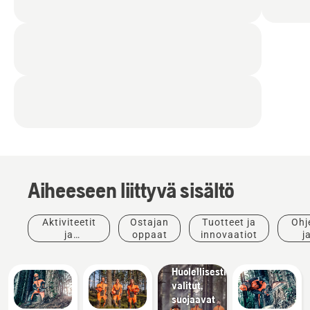
Aiheeseen liittyvä sisältö
Tuotteet
ja
Aktiviteetit
Ostajan
Tuotteet ja
Ohj
innovaatiot
ja
oppaat
innovaatiot
j
Husqvarna-
tapahtumat
opp
suojavaatteet:
Huolellisesti
valitut,
suojaavat