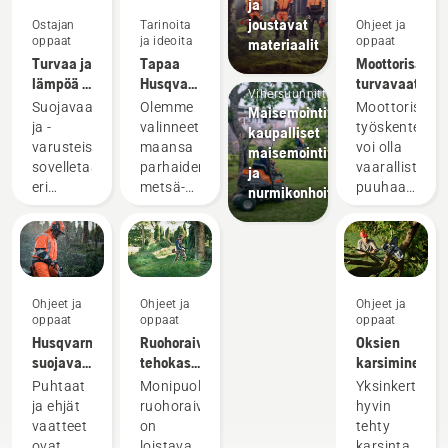
ja
joustavat
Ostajan
Tarinoita
Ohjeet ja
oppaat
ja ideoita
oppaat
materiaalit
Turvaa ja
Tapaa
Moottorisahan
lämpöä –
Husqvarnan
turvavaatimu
Vihersuunnittelu
moottorisahojen
H-tiimi –
Suojavaatteisiin
Olemme
Moottorisahal
Maisemointivälineet,
lisävarusteet
tuotteidemme
ja -
valinneet
työskentely
kaupalliset
vaativimmat
varusteisiin
maansa
voi olla
maisemointivälineet
käyttäjät
sovelletaan
parhaiden
vaarallista
ja
eri
metsä-
puuhaa.
nurmikonhoitovälineet
maissa
ja
Kun
eri
puistotöiden
noudatat
sääntöjä.
ammattilaisten
muutamia
Silti
joukosta
perusohjeita,
seuraavat
kansainvälisen
voit
Ohjeet ja
Ohjeet ja
Ohjeet ja
varusteet
ryhmän
unohtaa
oppaat
oppaat
oppaat
parantavat
taitavia
epävarmuude
Husqvarna-
Ruohoraivurin
Oksien
moottorisahan
ja
ja
suojavaatteet:
tehokas
karsiminen
käyttäjän
arvostettuja
keskittyä
Pesu- ja
käyttö
Puhtaat
Monipuolinen
Yksinkertaist
turvallisuutta
lähettiläitä.
täysillä
korjausohjeet
ja ehjät
ruohoraivuri
hyvin
sahan
Tässä
edessä
vaatteet
on
tehty
käyttömaasta
on H-
olevaan
ovat
loistava
karsinta
riippumatta.
tiimimme,
työtehtävään