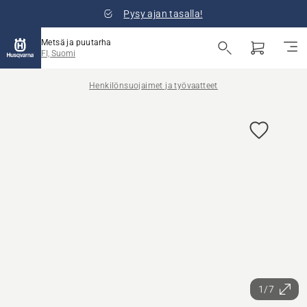
Pysy ajan tasalla!
Metsä ja puutarha
FI, Suomi
Henkilönsuojaimet ja työvaatteet
1/7