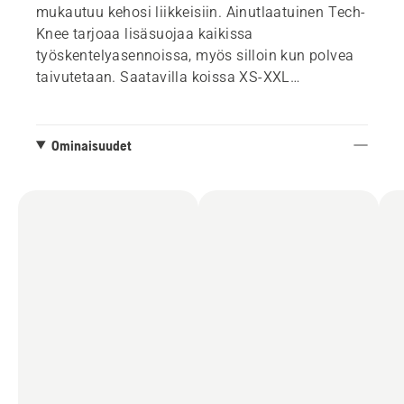
mukautuu kehosi liikkeisiin. Ainutlaatuinen Tech-
Knee tarjoaa lisäsuojaa kaikissa
työskentelyasennoissa, myös silloin kun polvea
taivutetaan. Saatavilla koissa XS-XXL
säädettävällä istuvuudella niin, että sama malli
sopii hyvin niin miehille kuin naisillekin.
Henkselit toimitetaan housujen mukana.
Ominaisuudet