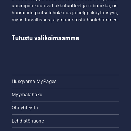
Olemme
uusimpiin kuuluvat akkutuotteet ja robotiikka, on
koonneet
huomioitu paitsi tehokkuus ja helppokäyttöisyys,
selkeän
myös turvallisuus ja ympäristöstä huolehtiminen.
karsintaoppa
jonka
avulla
Tutustu valikoimaamme
voit
tutustua
eri
vaihtoehtoihi
Husqvarna MyPages
Myymälähaku
Ota yhteyttä
Lehdistöhuone