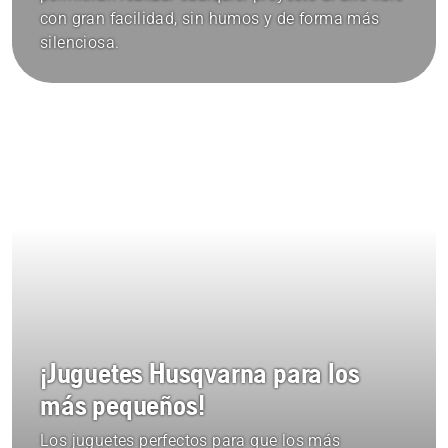
con gran facilidad, sin humos y de forma más
silenciosa.
¡Juguetes Husqvarna para los
más pequeños!
Los juguetes perfectos para que los más