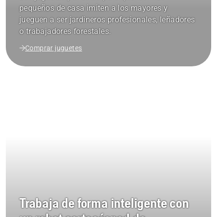
pequeños de casa imiten a los mayores y
jueguen a ser jardineros profesionales, leñadores
o trabajadores forestales.
Comprar juguetes
Trabaja de forma inteligente con