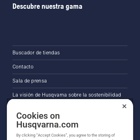
Descubre nuestra gama
Buscador de tiendas
Contacto
Sala de prensa
La visión de Husqvarna sobre la sostenibilidad
Información legal de productos
Cookies on
Husqvarna.com
Otros sitios de Husqvarna
By clicking “Accept Cookies”, you agree to the storing of