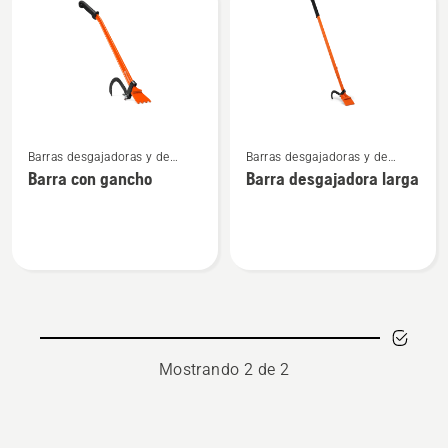
los
productos
Ver
Ver
Barras desgajadoras y de
Barras desgajadoras y de
más
más
impacto
impacto
Barra con gancho
Barra desgajadora larga
detalles
detalles
sobre
sobre
Barra
Barra
con
desgajadora
gancho
larga
Mostrando 2 de 2