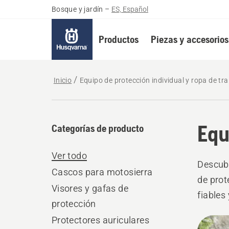
Bosque y jardín
–
ES, Español
Productos
Piezas y accesorios
Inicio
Equipo de protección individual y ropa de tr
Equ
Categorías de producto
Ver todo
Descubr
Cascos para motosierra
de prot
Visores y gafas de
fiables
protección
reto.
Protectores auriculares
Todo