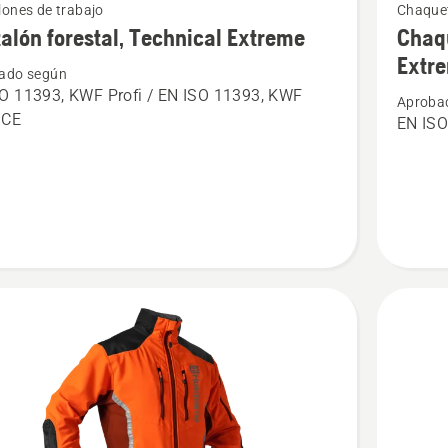
ones de trabajo
Chaquet
más
alón forestal, Technical Extreme
Chaqu
s
detalles
Extr
ado según
sobre
O 11393, KWF Profi / EN ISO 11393, KWF
Aproba
ón
Chaquet
, CE
EN ISO
,
forestal
cal
HighViz,
e
Technica
Extreme