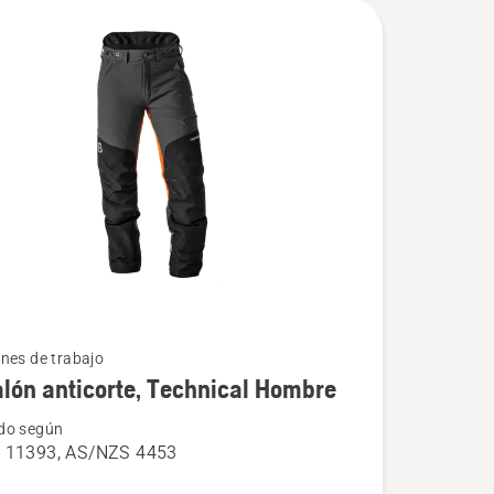
nes de trabajo
lón anticorte, Technical Hombre
do según
 11393, AS/NZS 4453
n