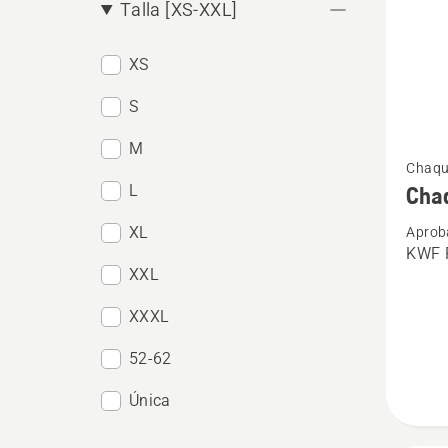
Talla [XS-XXL]
XS
S
Ver
M
Chaqu
más
L
Chaq
detalle
XL
Aprob
sobre
KWF P
Chaque
XXL
forestal
XXXL
Techni
Extrem
52-62
Única