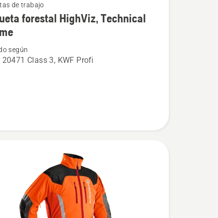
as de trabajo
eta forestal HighViz, Technical
eme
do según
a
 20471 Class 3, KWF Profi
l