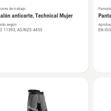
Ver
ones de trabajo
Pantalo
más
alón anticorte, Technical Mujer
Panta
s
detalles
ado según
Aproba
sobre
SO 11393, AS/NZS 4453
EN ISO
ón
Pantaló
te,
protecci
cal
Technica
Robust