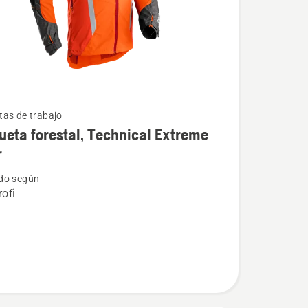
as de trabajo
eta forestal, Technical Extreme
r
do según
a
ofi
l