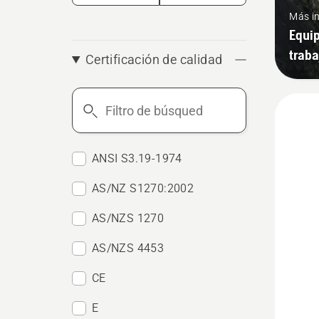
Más i
Equip
traba
Certificación de calidad
Filtro
de
búsqueda
ANSI S3.19-1974
AS/NZ S1270:2002
AS/NZS 1270
AS/NZS 4453
CE
E
Ver