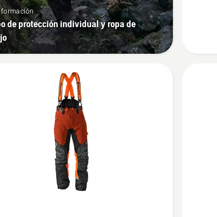
Technica
nformación
o de protección individual y ropa de
jo
Ver