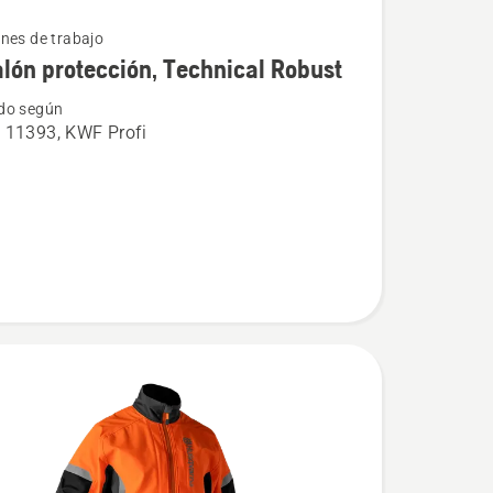
nes de trabajo
lón protección, Technical Robust
do según
 11393, KWF Profi
n
ón,
l