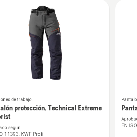
Ver
ones de trabajo
Pantalo
más
alón protección, Technical Extreme
Panta
s
detalles
rist
Aproba
sobre
EN ISO
ado según
ón
Pantaló
O 11393, KWF Profi