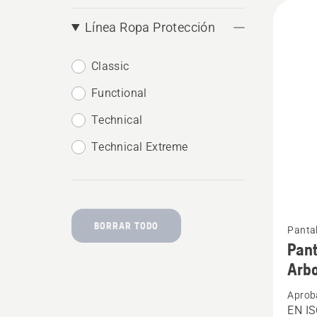
Línea Ropa Protección
Classic
Functional
Technical
Technical Extreme
Ver
BORRAR TODO
Pantal
más
Pant
detalle
Arbo
sobre
Aprob
Pantal
EN IS