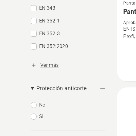
Pantal
más
EN 343
Pant
detalle
EN 352-1
Aprob
sobre
EN IS
Pantal
EN 352-3
Profi
forestal
EN 352:2020
Techni
Extrem
Ver más
Protección anticorte
No
Si