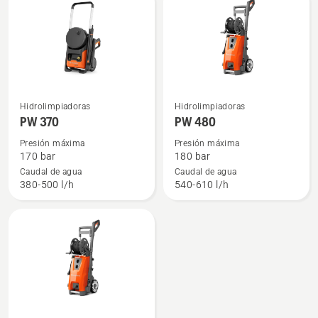
Ver
Ver
Hidrolimpiadoras
Hidrolimpiadoras
más
más
PW 370
PW 480
detalles
detalles
Presión máxima
Presión máxima
sobre
sobre
170 bar
180 bar
PW 370
PW 480
Caudal de agua
Caudal de agua
380-500 l/h
540-610 l/h