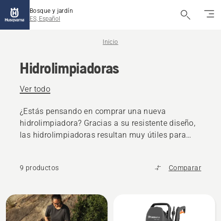
Bosque y jardín
ES, Español
Inicio
Hidrolimpiadoras
Ver todo
¿Estás pensando en comprar una nueva
hidrolimpiadora? Gracias a su resistente diseño,
las hidrolimpiadoras resultan muy útiles para
hacer tareas en casa y en el jardín. Nuestra
hidrolimpiadora utiliza aproximadamente un
9 productos
Comparar
80 % menos de agua que una manguera normal,
por lo que es muy eficaz.
Todos
los