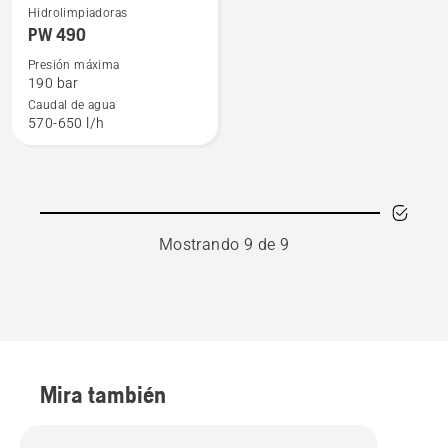
Ver
Hidrolimpiadoras
más
PW 490
detalles
Presión máxima
sobre
190 bar
PW 490
Caudal de agua
570-650 l/h
Mostrando 9 de 9
Mira también