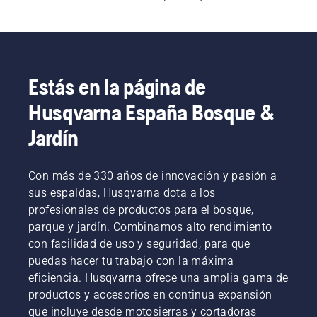
desplazamiento por el jardín. Nuestras 
hidrolimpiadoras más grandes incorporan 
características como un cabezal de bomba de 
latón, un motor de inducción y una manguera 
reforzada con acero.
Estás en la página de
Husqvarna España Bosque &
Jardín
Con más de 330 años de innovación y pasión a
sus espaldas, Husqvarna dota a los
profesionales de productos para el bosque,
parque y jardín. Combinamos alto rendimiento
con facilidad de uso y seguridad, para que
puedas hacer tu trabajo con la máxima
eficiencia. Husqvarna ofrece una amplia gama de
productos y accesorios en continua expansión
que incluye desde motosierras y cortadoras