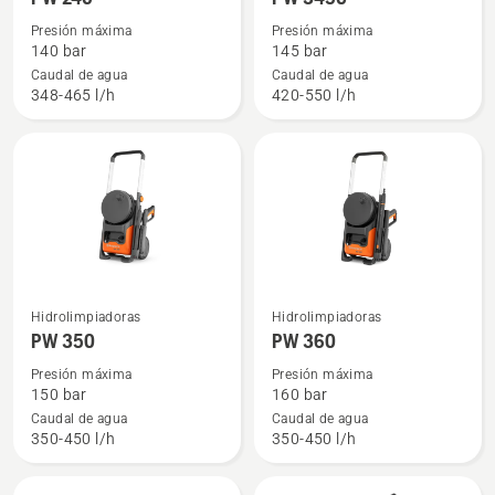
detalles
detalles
Presión máxima
Presión máxima
sobre
sobre
140 bar
145 bar
PW 240
PW 345C
Caudal de agua
Caudal de agua
348-465 l/h
420-550 l/h
Ver
Ver
Hidrolimpiadoras
Hidrolimpiadoras
más
más
PW 350
PW 360
detalles
detalles
Presión máxima
Presión máxima
sobre
sobre
150 bar
160 bar
PW 350
PW 360
Caudal de agua
Caudal de agua
350-450 l/h
350-450 l/h