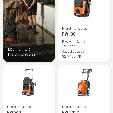
productos
Ver
Hidrolimpiadoras
más
PW 130
detalles
Presión máxima
sobre
130 bar
Más información
PW 130
Caudal de agua
Hidrolimpiadoras
324-465 l/h
Ver
Ver
Hidrolimpiadoras
Hidrolimpiadoras
más
más
PW 240
PW 345C