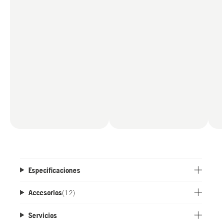
incluye una boquilla de chorro plano y una
boquilla rotativa.
Especificaciones
Accesorios
(
12
)
Servicios