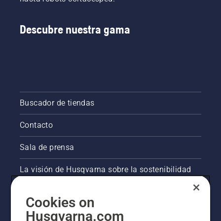
Descubre nuestra gama
Buscador de tiendas
Contacto
Sala de prensa
La visión de Husqvarna sobre la sostenibilidad
Información legal de productos
Cookies on
Husqvarna.com
Otros sitios de Husqvarna