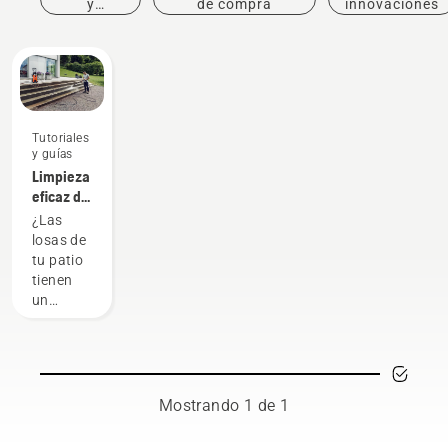
y
de compra
innovaciones
eventos
Tutoriales
y guías
Limpieza
eficaz de
las losas
¿Las
del patio
losas de
(5
tu patio
métodos)
tienen
un
aspecto
apagado,
con el
crecimiento
de
Mostrando 1 de 1
musgo,
algas y