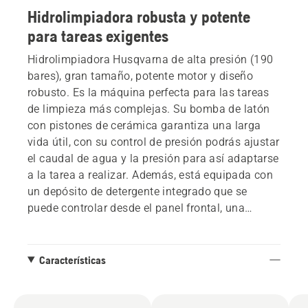
Hidrolimpiadora robusta y potente
para tareas exigentes
Hidrolimpiadora Husqvarna de alta presión (190
bares), gran tamaño, potente motor y diseño
robusto. Es la máquina perfecta para las tareas
de limpieza más complejas. Su bomba de latón
con pistones de cerámica garantiza una larga
vida útil, con su control de presión podrás ajustar
el caudal de agua y la presión para así adaptarse
a la tarea a realizar. Además, está equipada con
un depósito de detergente integrado que se
puede controlar desde el panel frontal, una
manguera de alta presión armada con acero
reforzado, empuñadura Low Force que permite
activar el gatillo con menos esfuerzo y más
Características
comodidad, motor de inducción que asegura un
rendimiento perfecto y asa de transporte de
aluminio facilita el desplazamiento. PW 490