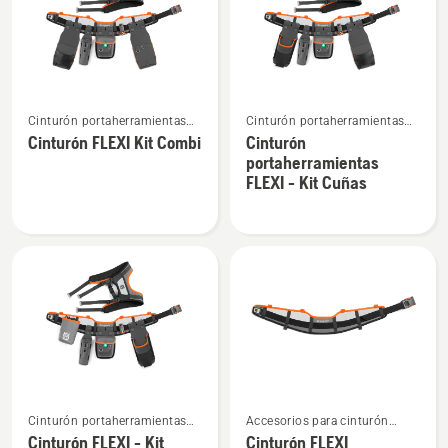
productos
Ver
Ver
Cinturón portaherramientas
Cinturón portaherramientas
más
más
Flexi
Flexi
Cinturón FLEXI Kit Combi
Cinturón
detalles
detalles
portaherramientas
sobre
sobre
FLEXI - Kit Cuñas
Cinturón
Cinturón
FLEXI
portaherramientas
Kit
FLEXI
Combi
-
Kit
Cuñas
Ver
Ver
Cinturón portaherramientas
Accesorios para cinturón
más
más
Flexi
portaherramientas
Cinturón FLEXI - Kit
Cinturón FLEXI