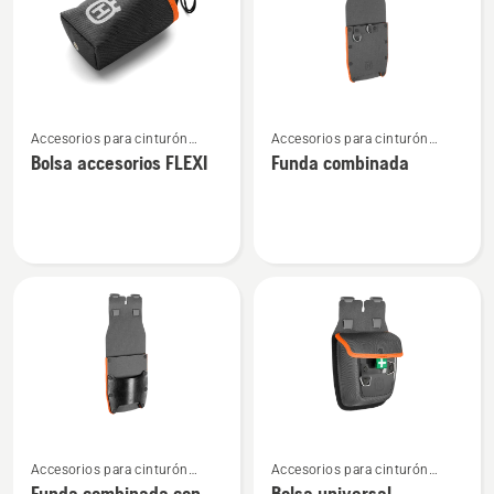
Ver
Ver
Accesorios para cinturón
Accesorios para cinturón
más
más
portaherramientas
portaherramientas
Bolsa accesorios FLEXI
Funda combinada
detalles
detalles
sobre
sobre
Bolsa
Funda
accesorios
combinada
FLEXI
Ver
Ver
Accesorios para cinturón
Accesorios para cinturón
más
más
portaherramientas
portaherramientas
Funda combinada con
Bolsa universal