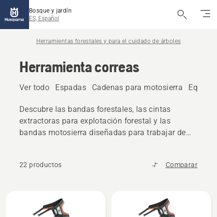
Bosque y jardín
ES, Español
Herramientas forestales y para el cuidado de árboles
Herramienta correas
Ver todo
Espadas
Cadenas para motosierra
Equipos
Descubre las bandas forestales, las cintas
extractoras para explotación forestal y las
bandas motosierra diseñadas para trabajar de
forma cómoda y eficiente. Diseñados para
ofrecer durabilidad y comodidad, estos
22 productos
Comparar
cinturones mantienen las herramientas al
alcance de la mano durante las tareas forestales
y de jardinería.
Todos
los