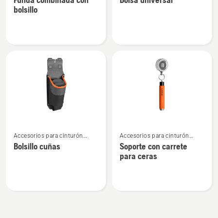
detalles
detalles
bolsillo
sobre
sobre
Funda
Bolsa
combinada
universal
con
bolsillo
Ver
Ver
Accesorios para cinturón
Accesorios para cinturón
más
más
portaherramientas
portaherramientas
Bolsillo cuñas
Soporte con carrete
detalles
detalles
para ceras
sobre
sobre
Bolsillo
Soporte
cuñas
con
carrete
para