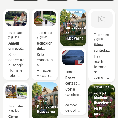
Noticias y
eventos
prensa
Encuentra
el mejor
robot
cortacésped
de
Tutoriales
Tutoriales
Tutoriales
y guías
y guías
Husqvarna
y guías
Añadir
Conexión
Cómo
un robot
del
controlar
cortacésped
Automower®
Si lo
Si lo
tu
Hay
Automower®
con
conectas
conectas
Automower®
muchas
a Google
Amazon
a Google
a
con el
formas
Home
Alexa
Home, el
Amazon
Asistente
Tutoriales
de
Temas
robot
Alexa, el
de
y guías
comunicarse
Robot
cortacésped
robot
Google
Cómo
con el
cortacésped
Husqvarna
cortacésped
crear una
robot
oficial
Corte
Automower®
Husqvarna
zona de
cortacésped
del DP
excelente.
se
Automower®
biodiversidad
Automower®
World
En el
Ofertas
integrará
se
floreciente
a través
Tour
campo
Promociones
Tutoriales
en tu
integrará
en tu
del
de golf y
y guías
Husqvarna
rutina
en tu
jardín
Asistente
en tu
Cómo
matutina,
rutina