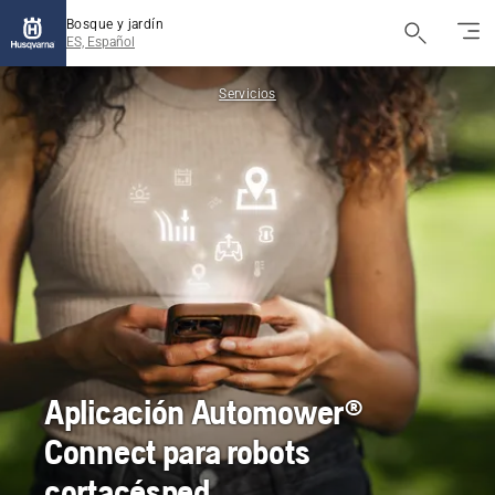
Bosque y jardín
ES, Español
Servicios
Aplicación Automower®
Connect para robots
cortacésped