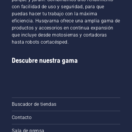
Tú
batería
decides
con facilidad de uso y seguridad, para que
alquilándolas
cómo
puedas hacer tu trabajo con la máxima
en los
quieres
eficiencia. Husqvarna ofrece una amplia gama de
puntos
interactuar
de
productos y accesorios en continua expansión
con el
recogida
que incluye desde motosierras y cortadoras
Husqvarna
digitales
Automower®.
hasta robots cortacésped.
que
tenemos
repartidos
Descubre nuestra gama
por
varios
países y
que
reciben
el
nombre
de Tools
Buscador de tiendas
for You.
Contacto
Sala de prensa