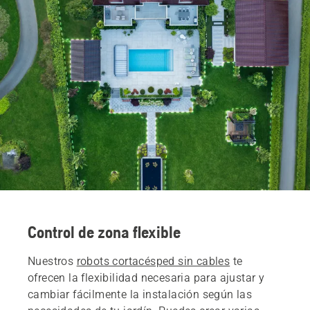
Control de zona flexible
Nuestros
robots cortacésped sin cables
te
ofrecen la flexibilidad necesaria para ajustar y
cambiar fácilmente la instalación según las