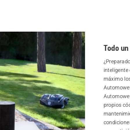
Todo un
¿Preparado
inteligente
máximo los 
Automower®
Automower®
propios cód
mantenimie
condicione