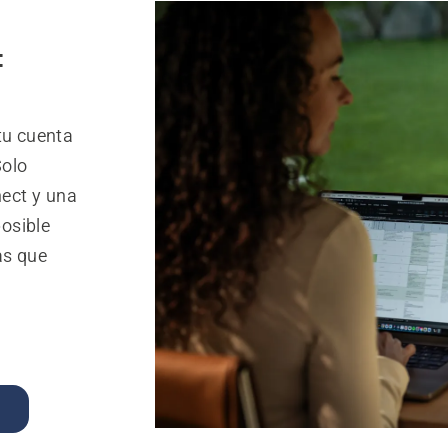
:
tu cuenta
Solo
ect y una
posible
as que