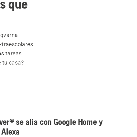
es que
sqvarna
xtraescolares
as tareas
e tu casa?
er® se alía con Google Home y
Alexa