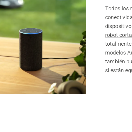
Todos los
conectivid
dispositiv
robot cort
totalmente
modelos A
también pu
si están e