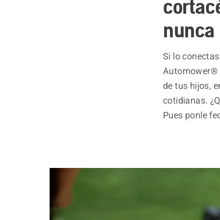
cortac
nunca
Si lo conecta
Automower® se
de tus hijos,
cotidianas. ¿Q
Pues ponle fe