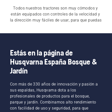
Todos nuestros tractores son muy cómodos y 
están equipados con controles de la velocidad y 
la dirección muy fáciles de usar, para que puedas 
desplazarte sin hacer ningún esfuerzo. Consulta 
nuestra 
guía de compra de tractores
 para 
encontrar el que mejor se adapte a tus 
necesidades.
Estás en la página de
Husqvarna España Bosque &
Jardín
Con más de 330 años de innovación y pasión a
sus espaldas, Husqvarna dota a los
profesionales de productos para el bosque,
parque y jardín. Combinamos alto rendimiento
con facilidad de uso y seguridad, para que