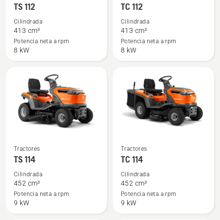
más
más
TS 112
TC 112
detalles
detalles
Cilindrada
Cilindrada
sobre
sobre
413 cm³
413 cm³
TS 112
TC 112
Potencia neta a rpm
Potencia neta a rpm
8 kW
8 kW
Ver
Ver
Tractores
Tractores
más
más
TS 114
TC 114
detalles
detalles
Cilindrada
Cilindrada
sobre
sobre
452 cm³
452 cm³
TS 114
TC 114
Potencia neta a rpm
Potencia neta a rpm
9 kW
9 kW