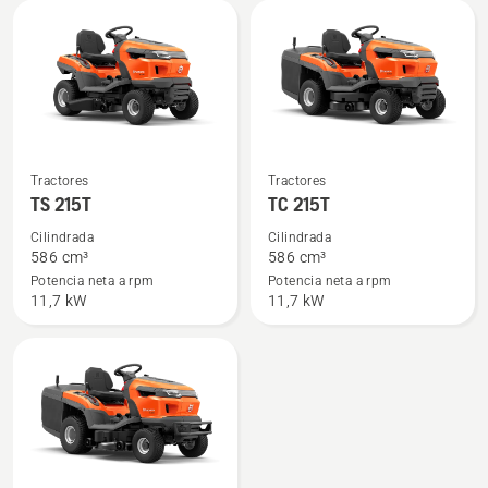
Ver
Ver
Tractores
Tractores
más
más
TS 215T
TC 215T
detalles
detalles
Cilindrada
Cilindrada
sobre
sobre
586 cm³
586 cm³
TS 215T
TC 215T
Potencia neta a rpm
Potencia neta a rpm
11,7 kW
11,7 kW