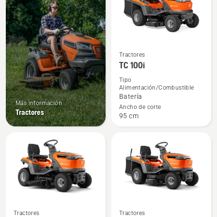
productos
Ver
Tractores
TC 100i
más
detalles
Tipo
Alimentación/Combustible
sobre
Batería
TC 100i
Más información
Ancho de corte
Tractores
95 cm
Ver
Ver
Tractores
Tractores