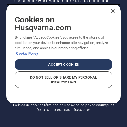
La visión de Husqvarna sobre la sostenibilidad
Información legal de productos
Cookies on
Husqvarna.com
Otros sitios de Husqvarna
By clicking “Accept Cookies”, you agree to the storing of
cookies on your device to enhance site navigation, analyze
site usage, and assist in our marketing efforts.
Cookie Policy
ACCEPT COOKIES
DO NOT SELL OR SHARE MY PERSONAL
INFORMATION
© Husqvarna AB (publ). Todos los derechos
reservados. Los precios indicados son precios
recomendados de venta al público.
Política de cookies
Términos de uso
Aviso de privacidad
Imprint
Denunciar presuntas infracciones