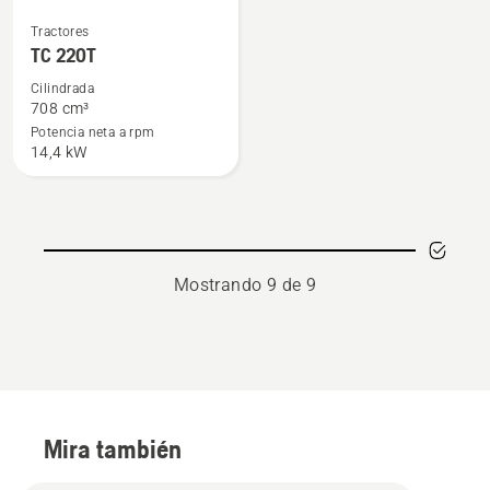
Ver
Tractores
más
TC 220T
detalles
Cilindrada
sobre
708 cm³
TC 220T
Potencia neta a rpm
14,4 kW
Mostrando 9 de 9
Mira también