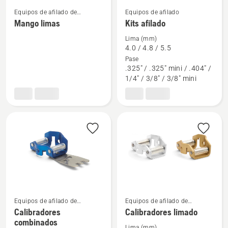
Equipos de afilado de
Equipos de afilado
Ver
Ver
motosierras
Mango limas
Kits afilado
más
más
Lima (mm)
detalles
detalles
4.0 / 4.8 / 5.5
sobre
sobre
Pase
Mango
Kits
.325" / .325" mini / .404" /
1/4" / 3/8" / 3/8" mini
limas
afilado
Ver
Ver
Equipos de afilado de
Equipos de afilado de
motosierras
motosierras
más
más
Calibradores
Calibradores limado
combinados
detalles
detalles
Lima (mm)