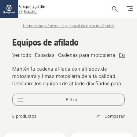
Bosque y jardín
ES, Español
Herramientas forestales y para el cuidado de árboles
Equipos de afilado
Ver todo
Espadas
Cadenas para motosierra
Equipos
Mantén tu cadena afilada con afilados de
motosierra y limas motosierra de alta calidad.
Descubre los equipos de afilado diseñados para
conseguir un afilado preciso y un rendimiento de
corte fiable.
Filtro
8 productos
Comparar
Todos