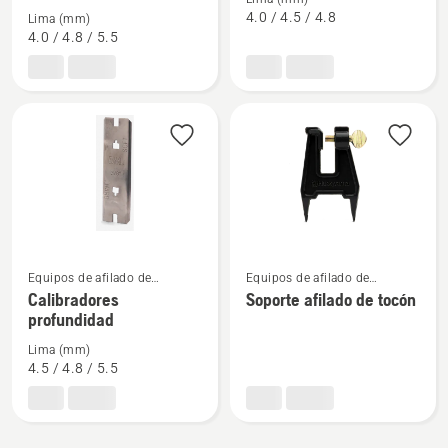
sobre
sobre
4.0 / 4.5 / 4.8
Lima (mm)
Calibradores
Calibradores
4.0 / 4.8 / 5.5
combinados
limado
Ver
Ver
Equipos de afilado de
Equipos de afilado de
motosierras
motosierras
más
más
Calibradores
Soporte afilado de tocón
profundidad
detalles
detalles
sobre
sobre
Lima (mm)
Calibradores
Soporte
4.5 / 4.8 / 5.5
profundidad
afilado
de
tocón