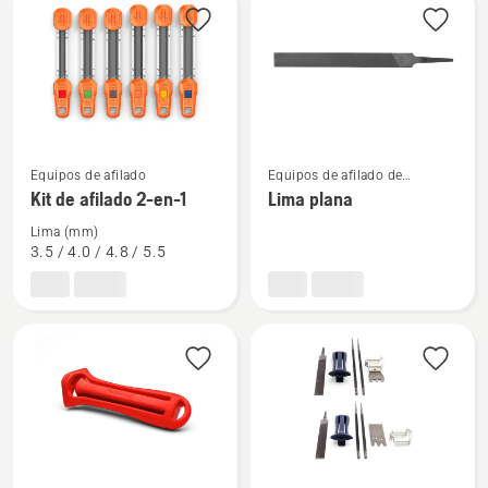
los
productos
Ver
Ver
Equipos de afilado
Equipos de afilado de
más
más
motosierras
Kit de afilado 2-en-1
Lima plana
detalles
detalles
Lima (mm)
sobre
sobre
3.5 / 4.0 / 4.8 / 5.5
Kit
Lima
de
plana
afilado
2-
en-
1