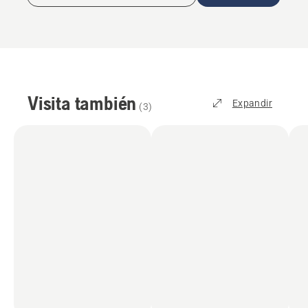
Visita también
Expandir
(
3
)