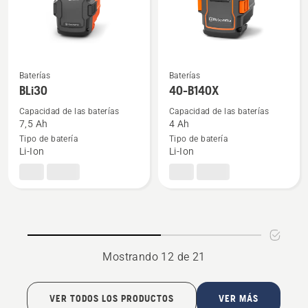
Baterías
Baterías
Ver
Ver
BLi30
40-B140X
más
más
detalles
detalles
Capacidad de las baterías
Capacidad de las baterías
7,5 Ah
4 Ah
sobre
sobre
Tipo de batería
Tipo de batería
BLi30
40-
Li-Ion
Li-Ion
B140X
Mostrando 12 de 21
VER TODOS LOS PRODUCTOS
VER MÁS