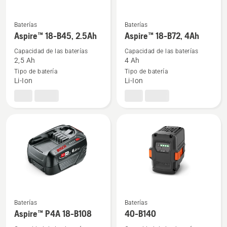
Baterías
Baterías
Ver
Ver
Aspire™ 18-B45, 2.5Ah
Aspire™ 18-B72, 4Ah
más
más
detalles
detalles
Capacidad de las baterías
Capacidad de las baterías
2,5 Ah
4 Ah
sobre
sobre
Tipo de batería
Tipo de batería
Aspire™
Aspire™
Li-Ion
Li-Ion
18-
18-
B45,
B72,
2.5Ah
4Ah
Baterías
Baterías
Ver
Ver
Aspire™ P4A 18-B108
40-B140
más
más