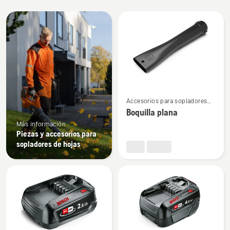
Todos
los
productos
Ver
Accesorios para sopladores
más
de hojas
Boquilla plana
detalles
Más información
sobre
Piezas y accesorios para
Boquilla
sopladores de hojas
plana