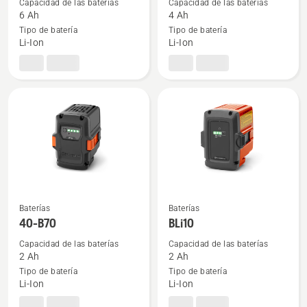
detalles
detalles
Capacidad de las baterías
Capacidad de las baterías
6 Ah
4 Ah
sobre
sobre
Tipo de batería
Tipo de batería
Aspire™
40-
Li-Ion
Li-Ion
P4A
B140
18-
B108
Baterías
Baterías
Ver
Ver
40-B70
BLi10
más
más
detalles
detalles
Capacidad de las baterías
Capacidad de las baterías
2 Ah
2 Ah
sobre
sobre
Tipo de batería
Tipo de batería
40-
BLi10
Li-Ion
Li-Ion
B70