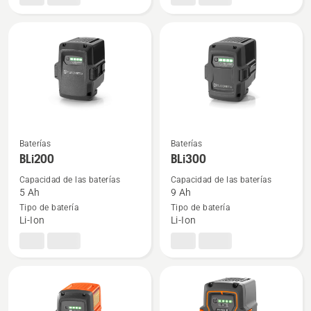
Baterías
Baterías
Ver
Ver
BLi200
BLi300
más
más
detalles
detalles
Capacidad de las baterías
Capacidad de las baterías
5 Ah
9 Ah
sobre
sobre
Tipo de batería
Tipo de batería
BLi200
BLi300
Li-Ion
Li-Ion