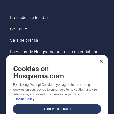
Buscador de tiendas
Contacto
Sala de prensa
La visión de Husqvarna sobre la sostenibilidad
Información legal de productos
Cookies on
Husqvarna.com
Otros sitios de Husqvarna
By clicking “Accept Cookies”, you agree to the storing of
cookies on your device to enhance site navigation, analyze
site usage, and assist in our marketing efforts.
Cookie Policy
ACCEPT COOKIES