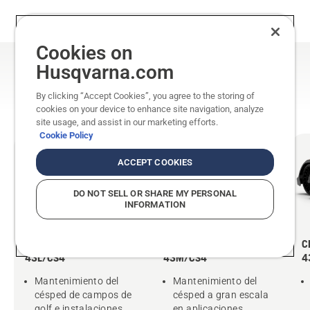
Cookies on
Husqvarna.com
Configuraciones de
Husqvarna CEORA
By clicking “Accept Cookies”, you agree to the storing of
cookies on your device to enhance site navigation, analyze
site usage, and assist in our marketing efforts.
Cookie Policy
ACCEPT COOKIES
DO NOT SELL OR SHARE MY PERSONAL
INFORMATION
CEORA 546 EPOS®/RZ
CEORA 546 EPOS/RZ
C
43L/CS4
43M/CS4
4
Mantenimiento del
Mantenimiento del
césped de campos de
césped a gran escala
golf e instalaciones
en aplicaciones