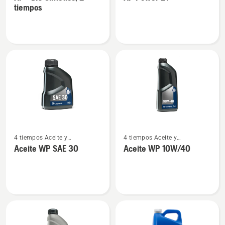
detalles
detalles
2 tiempos
2 tiempos
tiempos
sobre
sobre
XP®
XP
BIO
Power
Sintético,
2T
2
tiempos
Ver
Ver
4 tiempos Aceite y
4 tiempos Aceite y
más
más
combustible
combustible
Aceite WP SAE 30
Aceite WP 10W/40
detalles
detalles
sobre
sobre
Aceite
Aceite
WP
WP 10W/40
SAE 30