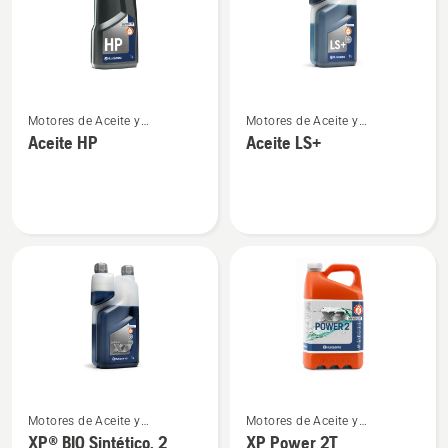
productos
Ver
Ver
Motores de Aceite y
Motores de Aceite y
más
más
combustible para motores de
combustible para motores de
Aceite HP
Aceite LS+
detalles
detalles
2 tiempos
2 tiempos
sobre
sobre
Aceite
Aceite
HP
LS+
Ver
Ver
Motores de Aceite y
Motores de Aceite y
más
más
combustible para motores de
combustible para motores de
XP® BIO Sintético, 2
XP Power 2T