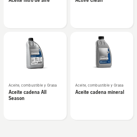
detalles
detalles
sobre
sobre
Aceite
Active
filtro
Clean
de
aire
Ver
Ver
Aceite, combustible y Grasa
Aceite, combustible y Grasa
más
más
Aceite cadena All
Aceite cadena mineral
detalles
detalles
Season
sobre
sobre
Aceite
Aceite
cadena
cadena
All
mineral
Season