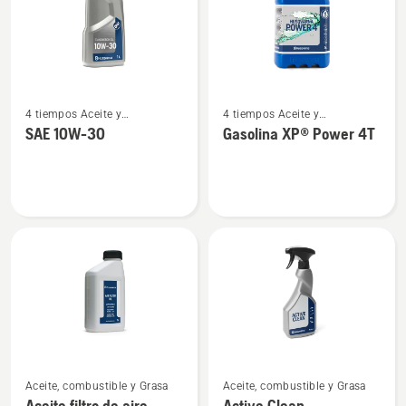
Ver
Ver
4 tiempos Aceite y
4 tiempos Aceite y
más
más
combustible
combustible
SAE 10W-30
Gasolina XP® Power 4T
detalles
detalles
sobre
sobre
SAE 10W-
Gasolina
30
XP®
Power
4T
Ver
Ver
Aceite, combustible y Grasa
Aceite, combustible y Grasa
más
más
Aceite filtro de aire
Active Clean