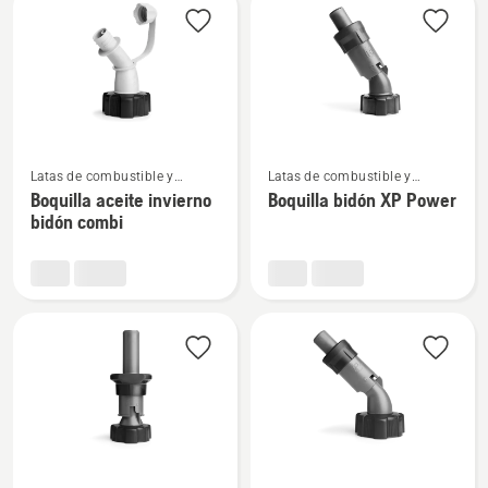
combi
Ver
Ver
Latas de combustible y
Latas de combustible y
más
más
equipos de llenado
equipos de llenado
Boquilla aceite invierno
Boquilla bidón XP Power
detalles
detalles
bidón combi
sobre
sobre
Boquilla
Boquilla
aceite
bidón
invierno
XP
bidón
Power
combi
Ver
Ver