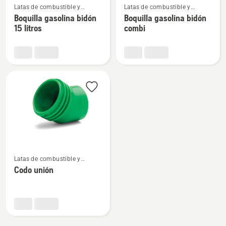
Latas de combustible y
Latas de combustible y
más
más
equipos de llenado
equipos de llenado
Boquilla gasolina bidón
Boquilla gasolina bidón
detalles
detalles
15 litros
combi
sobre
sobre
Boquilla
Boquilla
gasolina
gasolina
bidón
bidón
15
combi
litros
Ver
Latas de combustible y
más
equipos de llenado
Codo unión
detalles
sobre
Codo
unión