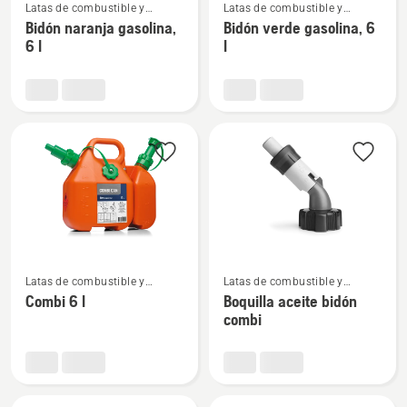
Latas de combustible y
Latas de combustible y
más
más
equipos de llenado
equipos de llenado
Bidón naranja gasolina,
Bidón verde gasolina, 6
detalles
detalles
6 l
l
sobre
sobre
Bidón
Bidón
naranja
verde
gasolina,
gasolina,
6
6
l
l
Ver
Ver
Latas de combustible y
Latas de combustible y
más
más
equipos de llenado
equipos de llenado
Combi 6 l
Boquilla aceite bidón
detalles
detalles
combi
sobre
sobre
Combi
Boquilla
6
aceite
l
bidón