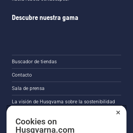
Descubre nuestra gama
Buscador de tiendas
Contacto
Sala de prensa
La visión de Husqvarna sobre la sostenibilidad
Información legal de productos
Cookies on
Husqvarna.com
Otros sitios de Husqvarna