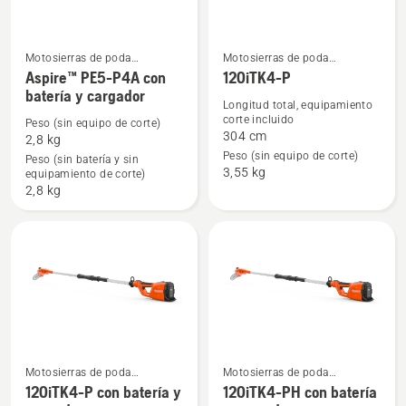
Motosierras de poda
Motosierras de poda
Ver
Ver
eléctricas y a batería
eléctricas y a batería
Aspire™ PE5-P4A con
120iTK4-P
más
más
batería y cargador
Longitud total, equipamiento
detalles
detalles
corte incluido
Peso (sin equipo de corte)
sobre
sobre
304 cm
2,8 kg
Aspire™
120iTK4-
Peso (sin equipo de corte)
Peso (sin batería y sin
3,55 kg
equipamiento de corte)
PE5-
P
2,8 kg
P4A
con
batería
y
cargador
Motosierras de poda
Motosierras de poda
Ver
Ver
eléctricas y a batería
eléctricas y a batería
120iTK4-P con batería y
120iTK4-PH con batería
más
más