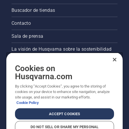
Buscador de tiendas
Contacto
Sala de prensa
La visión de Husqvarna sobre la sostenibilidad
Información legal de productos
Cookies on
Husqvarna.com
Otros sitios de Husqvarna
By clicking “Accept Cookies”, you agree to the storing of
cookies on your device to enhance site navigation, analyze
site usage, and assist in our marketing efforts.
Cookie Policy
ACCEPT COOKIES
DO NOT SELL OR SHARE MY PERSONAL