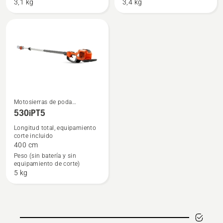
3,1 kg
3,4 kg
Motosierras de poda
Ver
eléctricas y a batería
530iPT5
más
Longitud total, equipamiento
detalles
corte incluido
sobre
400 cm
530iPT5
Peso (sin batería y sin
equipamiento de corte)
5 kg