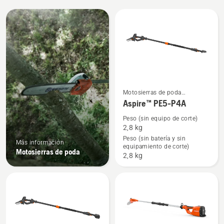
Todos
los
productos
Ver
Motosierras de poda
eléctricas y a batería
Aspire™ PE5-P4A
más
detalles
Peso (sin equipo de corte)
2,8 kg
sobre
Peso (sin batería y sin
Aspire™
Más información
equipamiento de corte)
Motosierras de poda
PE5-
2,8 kg
P4A