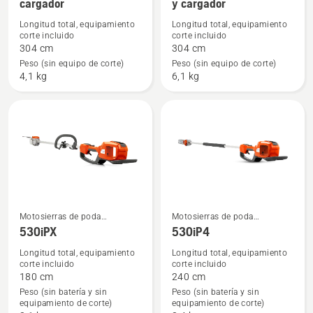
cargador
y cargador
detalles
detalles
Longitud total, equipamiento
Longitud total, equipamiento
sobre
sobre
corte incluido
corte incluido
120iTK4-
120iTK4-
304 cm
304 cm
Peso (sin equipo de corte)
Peso (sin equipo de corte)
P
PH
4,1 kg
6,1 kg
con
con
batería
batería
y
y
cargador
cargador
Motosierras de poda
Motosierras de poda
Ver
Ver
eléctricas y a batería
eléctricas y a batería
530iPX
530iP4
más
más
Longitud total, equipamiento
Longitud total, equipamiento
detalles
detalles
corte incluido
corte incluido
sobre
sobre
180 cm
240 cm
530iPX
530iP4
Peso (sin batería y sin
Peso (sin batería y sin
equipamiento de corte)
equipamiento de corte)