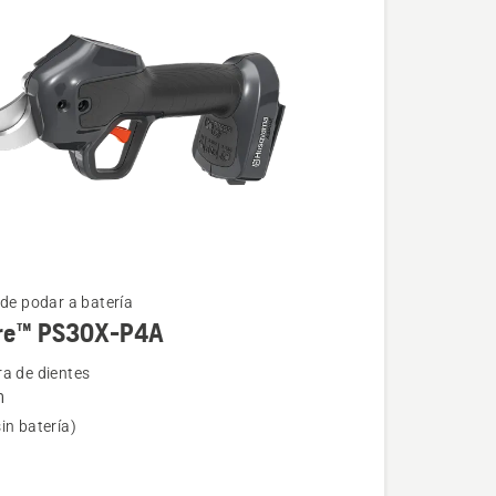
 de podar a batería
re™ PS30X-P4A
ra de dientes
m
in batería)