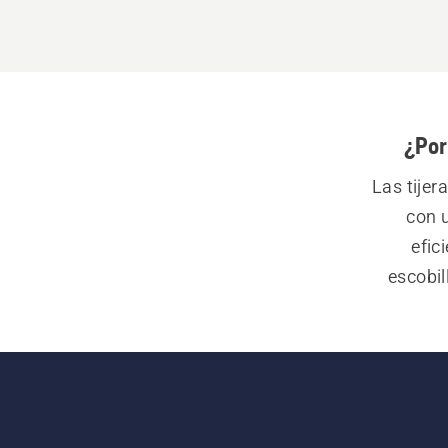
¿Por
Las tijer
con 
efic
escobil
comodida
lograr c