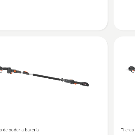
P4A
or
Ver
as de podar a batería
Tijeras