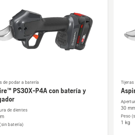
ctos
Ver
as de podar a batería
Tijeras
ire™ PS30X-P4A con batería y
Aspi
más
gador
s
detalles
Apertu
30 m
sobre
ura de dientes
mm
Peso (s
™
Aspire™
1 kg
(sin batería)
PS30X-