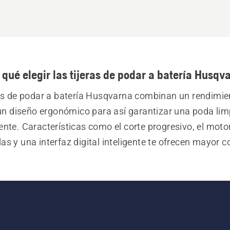
 qué elegir las tijeras de podar a batería Husqv
as de podar a batería Husqvarna combinan un rendimient
un diseño ergonómico para así garantizar una poda limp
iente. Características como el corte progresivo, el motor
las y una interfaz digital inteligente te ofrecen mayor co
d a la hora de trabajar. Todas las tijeras están diseña
ortes perfectos y resultados constantes, una y otra vez.
nuestra gama y lleva tus tareas de poda a otro nivel.