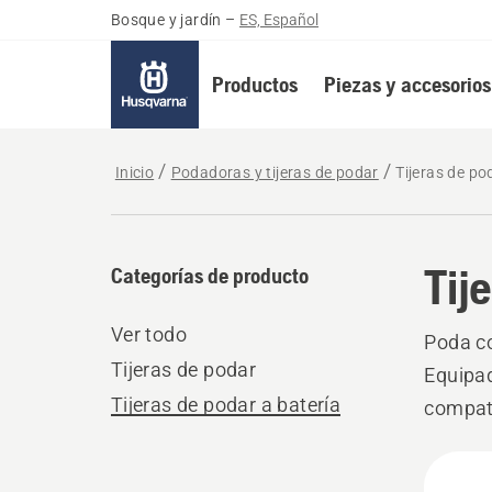
Bosque y jardín
–
ES, Español
Productos
Piezas y accesorios
Inicio
Podadoras y tijeras de podar
Tijeras de po
Tij
Categorías de producto
Ver todo
Poda co
Tijeras de podar
Equipad
Tijeras de podar a batería
compati
excelen
Todo
habitua