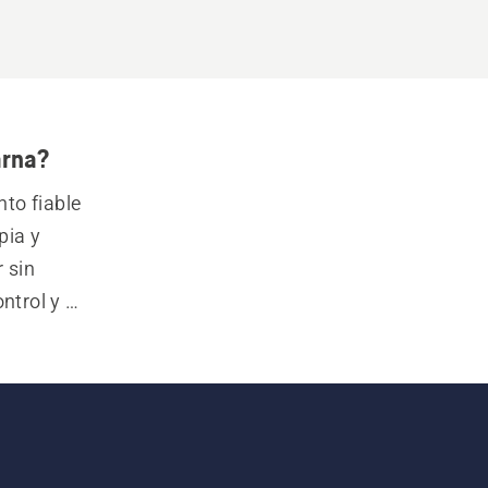
arna?
o fiable 
ia y 
 sin 
ntrol y 
das para 
 Explora 