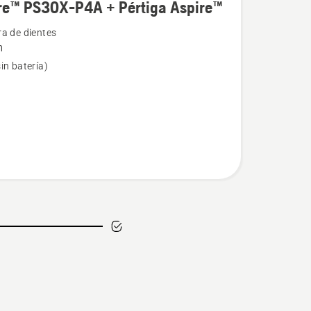
re™ PS30X-P4A + Pértiga Aspire™
ra de dientes
m
in batería)