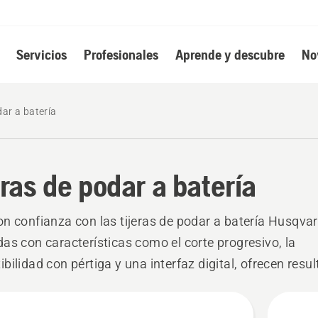
Servicios
Profesionales
Aprende y descubre
No
dar a batería
eras de podar a batería
n confianza con las tijeras de podar a batería Husqva
as con características como el corte progresivo, la
bilidad con pértiga y una interfaz digital, ofrecen resu
tes con menos esfuerzo. Perfectas para tareas de pod
s
les y trabajos de jardinería más exigentes.