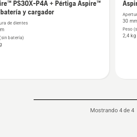
ire™ PS30X-P4A + Pértiga Aspire™
Aspi
más
 batería y cargador
s
detalles
Apertu
30 m
sobre
ura de dientes
mm
Peso (s
™
Aspire™
2,4 kg
(sin batería)
PS30X-
g
P4A
+
Pértiga
™
Aspire™
Mostrando 4 de 4
or