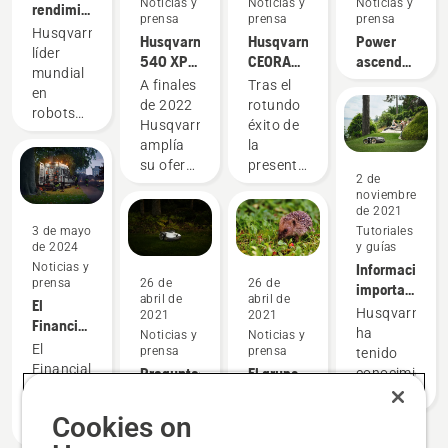
Noticias y
Noticias y
Noticias y
rendimiento
prensa
prensa
prensa
superior
Husqvarna,
Husqvarna
Husqvarna
Power
en el
líder
540 XP®
CEORA™
ascender:
césped
mundial
Mark III y
inaugura
Husqvarna®
A finales
Tras el
siempre
en
Husqvarna
una
x
de 2022
rotundo
compensa
robots
T540
nueva
Skylotec
Husqvarna
éxito de
cortacésped,
XP®
era en el
amplía
la
se
Mark III
cuidado
su oferta
presentación
complace
2 de
del
con una
de la
en
noviembre
césped
nueva
innovadora
de 2021
presentar
profesional
gama de
solución
3 de mayo
Tutoriales
su
equipos
robótica
de 2024
y guías
colaboración
de
de
Noticias y
Información
con el
prensa
26 de
26 de
escalada
Husqvarna
importante
Liverpool
abril de
abril de
El
diseñados
para el
de
Husqvarna
FC, el
2021
2021
Financial
para
cuidado
seguridad
ha
club de
Noticias y
Noticias y
Times
arboricultores
del
sobre el
El
prensa
prensa
tenido
fútbol
vuelve a
y otros
césped
Automower® 
Financial
Preguntas
El grupo
conocimiento
emblemático.
reconocer
profesionales
profesional
AWD y
Times ha
y
Husqvarna
de cinco
al Grupo
de la
en un
Automower®
reconocido
respuestas
da
incidentes
Un
Un
Cookies on
Husqvarna
arboricultura
número
535
al Grupo
sobre
marcha a
globales
estudio
estudio
como
y a
selecto