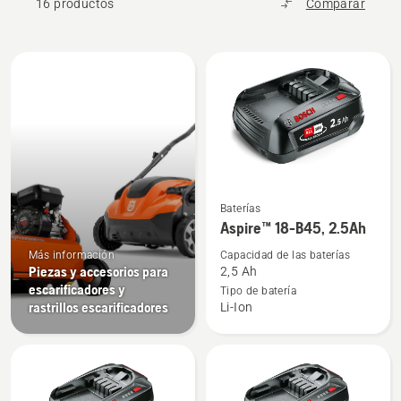
16 productos
Comparar
Todos
los
productos
Ver
Baterías
más
Aspire™ 18-B45, 2.5Ah
detalles
Más información
Capacidad de las baterías
sobre
Piezas y accesorios para
2,5 Ah
Aspire™
escarificadores y
Tipo de batería
rastrillos escarificadores
Li-Ion
18-
B45,
2.5Ah