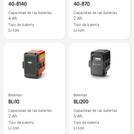
más
más
40-B140
40-B70
detalles
detalles
Capacidad de las baterías
Capacidad de las baterías
sobre
sobre
4 Ah
2 Ah
40-
40-
Tipo de batería
Tipo de batería
Li-Ion
Li-Ion
B140
B70
Ver
Ver
Baterías
Baterías
más
más
BLi10
BLi200
detalles
detalles
Capacidad de las baterías
Capacidad de las baterías
sobre
sobre
2 Ah
5 Ah
BLi10
BLi200
Tipo de batería
Tipo de batería
Li-Ion
Li-Ion