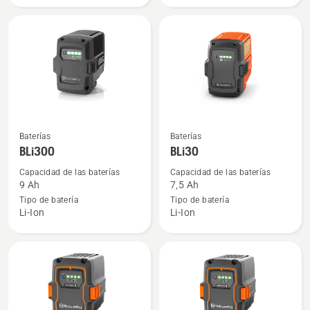
Ver
Ver
Baterías
Baterías
más
más
BLi300
BLi30
detalles
detalles
Capacidad de las baterías
Capacidad de las baterías
sobre
sobre
9 Ah
7,5 Ah
BLi300
BLi30
Tipo de batería
Tipo de batería
Li-Ion
Li-Ion