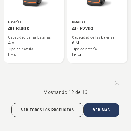
Ver
Ver
Baterías
Baterías
más
más
40-B140X
40-B220X
detalles
detalles
Capacidad de las baterías
Capacidad de las baterías
sobre
sobre
4 Ah
6 Ah
40-
40-
Tipo de batería
Tipo de batería
Li-Ion
Li-Ion
B140X
B220X
Mostrando 12 de 16
VER TODOS LOS PRODUCTOS
VER MÁS