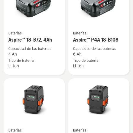
Ver
Ver
Baterías
Baterías
más
más
Aspire™ 18-B72, 4Ah
Aspire™ P4A 18-B108
detalles
detalles
Capacidad de las baterías
Capacidad de las baterías
sobre
sobre
4 Ah
6 Ah
Aspire™
Aspire™
Tipo de batería
Tipo de batería
Li-Ion
Li-Ion
18-
P4A
B72,
18-
4Ah
B108
Ver
Ver
Baterías
Baterías