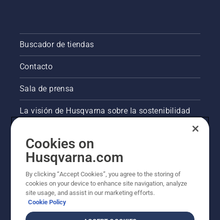
Buscador de tiendas
Contacto
Sala de prensa
La visión de Husqvarna sobre la sostenibilidad
Información legal de productos
Cookies on
Husqvarna.com
Otros sitios de Husqvarna
By clicking “Accept Cookies”, you agree to the storing of
cookies on your device to enhance site navigation, analyze
site usage, and assist in our marketing efforts.
Cookie Policy