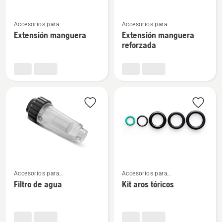
Ver
Ver
Accesorios para
Accesorios para
más
más
hidrolimpiadoras
hidrolimpiadoras
Extensión manguera
Extensión manguera
detalles
detalles
reforzada
sobre
sobre
Extensión
Extensión
manguera
manguera
reforzada
Ver
Ver
Accesorios para
Accesorios para
más
más
hidrolimpiadoras
hidrolimpiadoras
Filtro de agua
Kit aros tóricos
detalles
detalles
sobre
sobre
Filtro
Kit