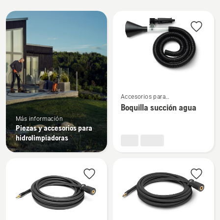
Todos
los
productos
Ver
Accesorios para
más
hidrolimpiadoras
Boquilla succión agua
detalles
Más información
sobre
Piezas y accesorios para
Boquilla
hidrolimpiadoras
succión
agua