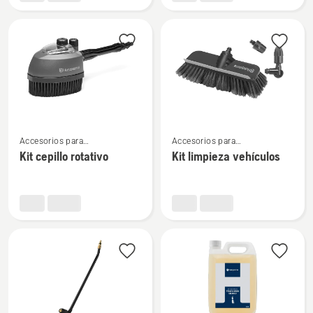
de
aros
agua
tóricos
Ver
Ver
Accesorios para
Accesorios para
más
más
hidrolimpiadoras
hidrolimpiadoras
Kit cepillo rotativo
Kit limpieza vehículos
detalles
detalles
sobre
sobre
Kit
Kit
cepillo
limpieza
rotativo
vehículos