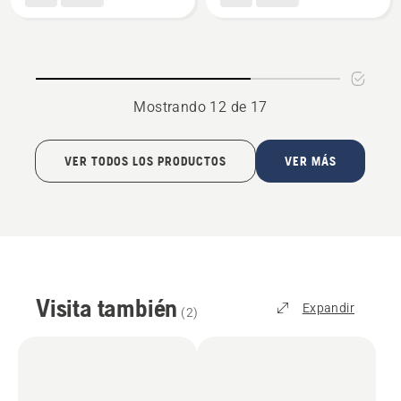
superficies
superficies
SC 300
SC 400
Mostrando 12 de 17
VER TODOS LOS PRODUCTOS
VER MÁS
Visita también
Expandir
(
2
)