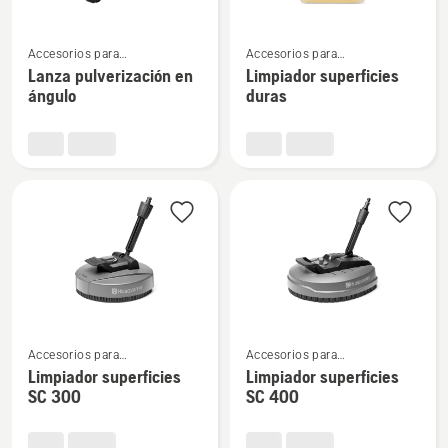
Ver
Ver
Accesorios para
Accesorios para
más
más
hidrolimpiadoras
hidrolimpiadoras
Lanza pulverización en
Limpiador superficies
detalles
detalles
ángulo
duras
sobre
sobre
Lanza
Limpiador
pulverización
superficies
en
duras
ángulo
Ver
Ver
Accesorios para
Accesorios para
más
más
hidrolimpiadoras
hidrolimpiadoras
Limpiador superficies
Limpiador superficies
detalles
detalles
SC 300
SC 400
sobre
sobre
Limpiador
Limpiador