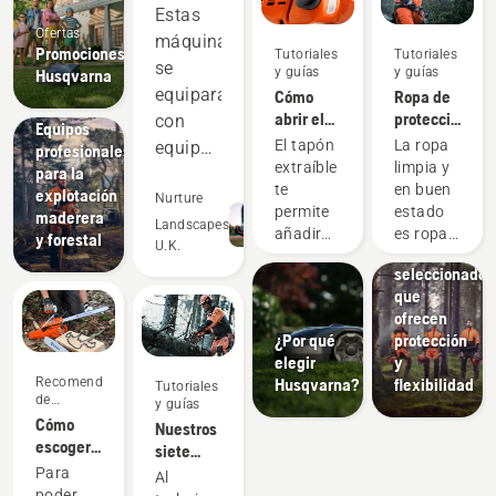
Estas
Ofertas
máquinas
Promociones
Tutoriales
Tutoriales
se
y guías
y guías
Husqvarna
equiparan
Cómo
Ropa de
Productos
Soluciones
abrir el
protección
con
e
Equipos
tapón del
Husqvarna:
innovaciones
El tapón
La ropa
equipos
profesionales
depósito
Guías de
Ropa de
extraíble
limpia y
para la
de dos
de la
lavado y
protección
te
en buen
explotación
tiempos
Nurture
motosierra
reparación
Husqvarna:
permite
estado
maderera
y, en
Landscapes
Materiales
añadir
es ropa
y forestal
U.K.
cuidadosamen
algunas
más
segura.
seleccionados
combustible
Tu ropa
ocasiones
que
a tu
de
y áreas,
ofrecen
motosierra
protección
incluso
¿Por qué
protección
Husqvarna
está
superan
elegir
y
cuando
expuesta
Recomendaciones
Husqvarna?
flexibilidad
su
Tutoriales
estás en
permanentem
de
y guías
el
al sudor
rendimiento.
compra
Cómo
Nuestros
bosque,
y al
Nos
escoger
siete
incluso
aceite,
ahorran
la
mejores
Para
Al
cuando
sustancias
cadena
dinero y
consejos
poder