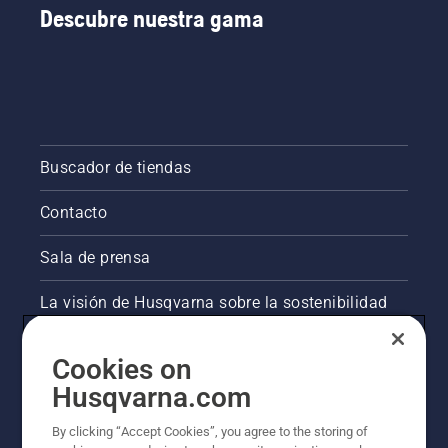
Descubre nuestra gama
Buscador de tiendas
Contacto
Sala de prensa
La visión de Husqvarna sobre la sostenibilidad
Información legal de productos
Cookies on
Husqvarna.com
Otros sitios de Husqvarna
By clicking “Accept Cookies”, you agree to the storing of