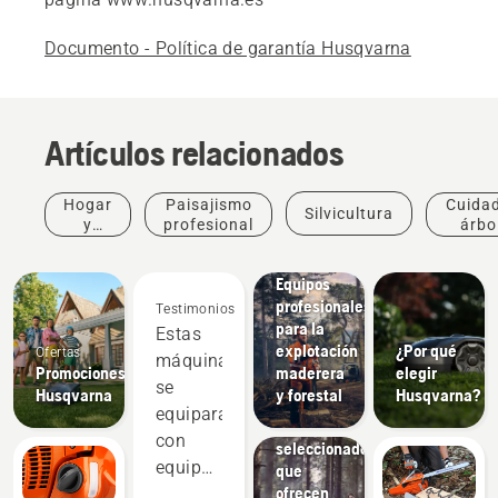
Documento - Política de garantía Husqvarna
Artículos relacionados
Hogar
Paisajismo
Cuida
Silvicultura
y
profesional
árbo
jardín
profes
Soluciones
Productos
Equipos
e
profesionales
Testimonios
innovaciones
para la
Estas
Ropa de
explotación
¿Por qué
Ofertas
protección
máquinas
Promociones
maderera
elegir
Husqvarna:
se
Husqvarna
y forestal
Husqvarna?
Materiales
equiparan
cuidadosamente
con
seleccionados
equipos
que
ofrecen
de dos