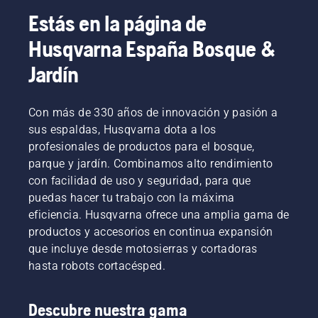
verdes
Estás en la página de
en las
ciudades
Husqvarna España Bosque &
de todo
el
Jardín
mundo
mediante
la
Con más de 330 años de innovación y pasión a
detección
sus espaldas, Husqvarna dota a los
de zonas
profesionales de productos para el bosque,
verdes
parque y jardín. Combinamos alto rendimiento
desde el
con facilidad de uso y seguridad, para que
espacio.
El
puedas hacer tu trabajo con la máxima
objetivo
eficiencia. Husqvarna ofrece una amplia gama de
es
productos y accesorios en continua expansión
ayudar a
que incluye desde motosierras y cortadoras
proteger
hasta robots cortacésped.
y
mejorar
el
Descubre nuestra gama
crecimiento