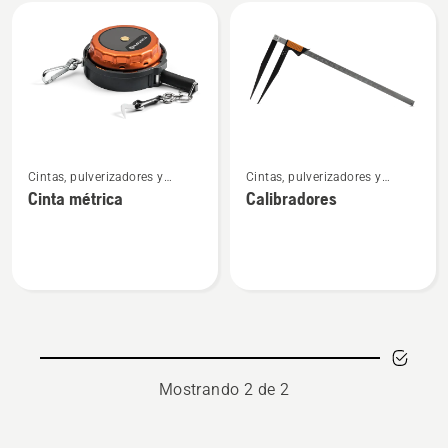
Todos
los
productos
Ver
Ver
Cintas, pulverizadores y
Cintas, pulverizadores y
más
más
marcadores
marcadores
Cinta métrica
Calibradores
detalles
detalles
sobre
sobre
Cinta
Calibradores
métrica
Mostrando 2 de 2