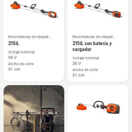
cargador
Recortadoras de césped
Recortadoras de césped
Ver
Ver
eléctricas y a batería
eléctricas y a batería
215iL
215iL con batería y
más
más
cargador
detalles
detalles
Voltaje nominal
36 V
Voltaje nominal
sobre
sobre
36 V
Ancho de corte
215iL
215iL
31 cm
Ancho de corte
con
31 cm
batería
y
cargador