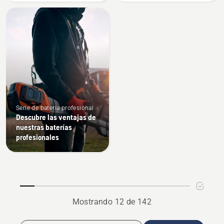
trimmer
Serie de batería profesional
Descubre las ventajas de
nuestras baterías
profesionales
Mostrando 12 de 142