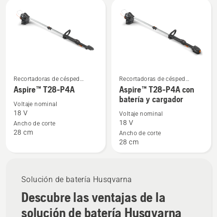
Todos
los
productos
Recortadoras de césped
Recortadoras de césped
Ver
Ver
eléctricas y a batería
eléctricas y a batería
Aspire™ T28-P4A
Aspire™ T28-P4A con
más
más
batería y cargador
detalles
detalles
Voltaje nominal
18 V
Voltaje nominal
sobre
sobre
18 V
Ancho de corte
Aspire™
Aspire™
28 cm
Ancho de corte
T28-
T28-
28 cm
P4A
P4A
con
batería
Solución de batería Husqvarna
y
Descubre las ventajas de la
cargador
solución de batería Husqvarna