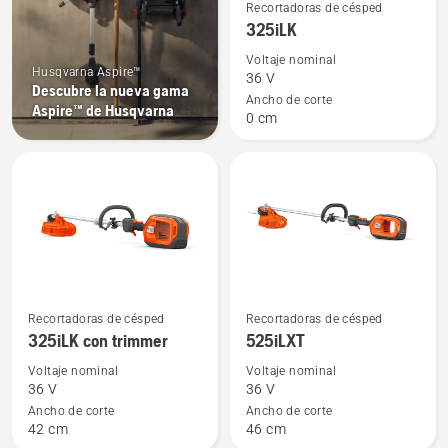
Ver
Recortadoras de césped
más
325iLK
detalles
Voltaje nominal
sobre
Husqvarna Aspire™
36 V
Descubre la nueva gama
325iLK
Ancho de corte
Aspire™ de Husqvarna
0 cm
Ver
Ver
Recortadoras de césped
Recortadoras de césped
más
más
325iLK con trimmer
525iLXT
detalles
detalles
Voltaje nominal
Voltaje nominal
sobre
sobre
36 V
36 V
325iLK
525iLXT
Ancho de corte
Ancho de corte
42 cm
46 cm
con