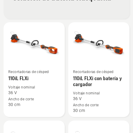
Recortadoras de césped
Recortadoras de césped
Ver
Ver
110iL FLXi
110iL FLXi con batería y
más
más
cargador
detalles
detalles
Voltaje nominal
36 V
Voltaje nominal
sobre
sobre
36 V
Ancho de corte
110iL
110iL
30 cm
Ancho de corte
FLXi
FLXi
30 cm
con
batería
y