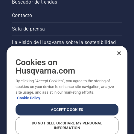
Buscador de tiendas
Contacto
Sala de prensa
La visión de Husqvarna sobre la sostenibilidad
Información legal de productos
Cookies on
Husqvarna.com
Otros sitios de Husqvarna
By clicking “Accept Cookies”, you agree to the storing of
cookies on your device to enhance site navigation, analyze
site usage, and assist in our marketing efforts.
Cookie Policy
ACCEPT COOKIES
DO NOT SELL OR SHARE MY PERSONAL
INFORMATION