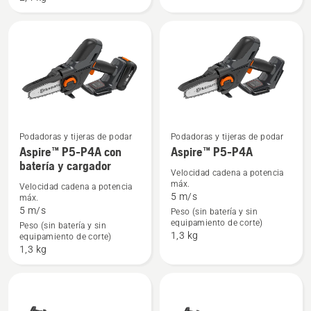
P4A
P4A
+
+
Pértiga
Pértiga
Aspire™
Aspire™
con
batería
y
cargador
Podadoras y tijeras de podar
Podadoras y tijeras de podar
Ver
Ver
Aspire™ P5-P4A con
Aspire™ P5-P4A
batería y cargador
más
más
Velocidad cadena a potencia
detalles
detalles
máx.
Velocidad cadena a potencia
5 m/s
máx.
sobre
sobre
5 m/s
Peso (sin batería y sin
Aspire™
Aspire™
equipamiento de corte)
Peso (sin batería y sin
P5-
P5-
1,3 kg
equipamiento de corte)
P4A
P4A
1,3 kg
con
batería
y