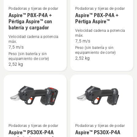
Podadoras y tijeras de podar
Podadoras y tijeras de podar
Aspire™ P8X-P4A +
Aspire™ P8X-P4A +
Ver
Ver
Pértiga Aspire™ con
Pértiga Aspire™
más
más
batería y cargador
Velocidad cadena a potencia
detalles
detalles
máx.
Velocidad cadena a potencia
sobre
sobre
7,5 m/s
máx.
Aspire™
Aspire™
7,5 m/s
Peso (sin batería y sin
equipamiento de corte)
P8X-
P8X-
Peso (sin batería y sin
2,52 kg
equipamiento de corte)
P4A
P4A
2,52 kg
+
+
Pértiga
Pértiga
Aspire™
Aspire™
con
batería
y
cargador
Podadoras y tijeras de podar
Podadoras y tijeras de podar
Ver
Ver
Aspire™ PS30X-P4A
Aspire™ PS30X-P4A
más
más