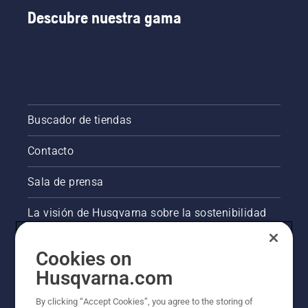
Descubre nuestra gama
Buscador de tiendas
Contacto
Sala de prensa
La visión de Husqvarna sobre la sostenibilidad
Información legal de productos
Cookies on
Husqvarna.com
Otros sitios de Husqvarna
By clicking “Accept Cookies”, you agree to the storing of