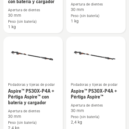
con batería y cargador
detalles
detalles
Apertura de dientes
30 mm
Apertura de dientes
sobre
sobre
30 mm
Peso (sin batería)
Aspire™
Aspire™
1 kg
Peso (sin batería)
PS30X-
PS30X-
1 kg
P4A
P4A
con
batería
y
cargador
Podadoras y tijeras de podar
Podadoras y tijeras de podar
Ver
Ver
Aspire™ PS30X-P4A +
Aspire™ PS30X-P4A +
más
más
Pértiga Aspire™ con
Pértiga Aspire™
batería y cargador
detalles
detalles
Apertura de dientes
sobre
sobre
30 mm
Apertura de dientes
Aspire™
Aspire™
30 mm
Peso (sin batería)
2,4 kg
PS30X-
PS30X-
Peso (sin batería)
2,4 kg