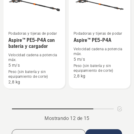
cargador
Podadoras y tijeras de podar
Podadoras y tijeras de podar
Ver
Ver
Aspire™ PE5-P4A con
Aspire™ PE5-P4A
batería y cargador
más
más
Velocidad cadena a potencia
detalles
detalles
máx.
Velocidad cadena a potencia
5 m/s
máx.
sobre
sobre
5 m/s
Peso (sin batería y sin
Aspire™
Aspire™
equipamiento de corte)
Peso (sin batería y sin
PE5-
PE5-
2,8 kg
equipamiento de corte)
P4A
P4A
2,8 kg
con
batería
y
cargador
Mostrando 12 de 15