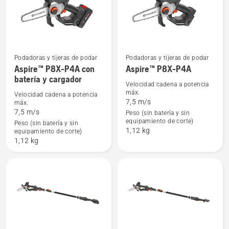
productos
Podadoras y tijeras de podar
Podadoras y tijeras de podar
Ver
Ver
Aspire™ P8X-P4A con
Aspire™ P8X-P4A
batería y cargador
más
más
Velocidad cadena a potencia
detalles
detalles
máx.
Velocidad cadena a potencia
7,5 m/s
máx.
sobre
sobre
7,5 m/s
Peso (sin batería y sin
Aspire™
Aspire™
equipamiento de corte)
Peso (sin batería y sin
P8X-
P8X-
1,12 kg
equipamiento de corte)
P4A
P4A
1,12 kg
con
batería
y
cargador