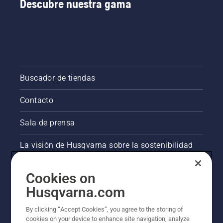
Descubre nuestra gama
Buscador de tiendas
Contacto
Sala de prensa
La visión de Husqvarna sobre la sostenibilidad
Información legal de productos
Cookies on
Husqvarna.com
Otros sitios de Husqvarna
By clicking “Accept Cookies”, you agree to the storing of
cookies on your device to enhance site navigation, analyze