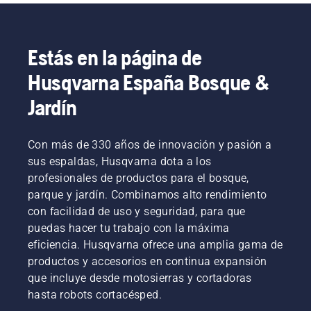
continuación
el robot
Tú
que
cortacésped
encontrarás
cortacésped
decides
tenemos
Automower®
algunos
Automower®,
cómo
repartidos
se
ejemplos
los
Estás en la página de
quieres
por
convertirá
de
comandos
interactuar
varios
en una
comandos
Husqvarna España Bosque &
de voz
con el
países y
parte
de voz
se le
Husqvarna
que
natural y
que te
Jardín
tienen
Automower®
reciben
totalmente
ayudarán
que dar
el
integrada
a
en
nombre
de tu
controlar
Con más de 330 años de innovación y pasión a
inglés,
de Tools
sistema
los
alemán
sus espaldas, Husqvarna dota a los
for You.
domótico.
cortacéspedes
o
profesionales de productos para el bosque,
que
francés.
parque y jardín. Combinamos alto rendimiento
forman
parte de
con facilidad de uso y seguridad, para que
tus
puedas hacer tu trabajo con la máxima
dispositivos
eficiencia. Husqvarna ofrece una amplia gama de
Google
productos y accesorios en continua expansión
Home.
que incluye desde motosierras y cortadoras
hasta robots cortacésped.