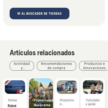
IR AL BUSCADOR DE TIENDAS
Artículos relacionados
Actividad
Recomendaciones
Productos e
y
de compra
innovaciones
eventos
Ofertas
Promociones
Temas
Productos
Tutoriales
e
y guías
Husqvarna
Robot
Noticias y