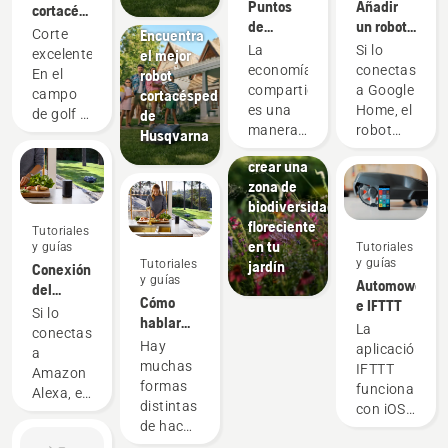
innovaciones
Puntos
Añadir
cortacésped
prensa
de
un robot
oficial
Encuentra
Corte
recogida
cortacésped
del DP
La
Si lo
el mejor
excelente.
digitales
Automower®
World
economía
conectas
robot
En el
para
a Google
Tour
compartida
a Google
cortacésped
campo
fomentar
Home
Tutoriales
es una
Home, el
de
de golf y
el uso
y guías
manera
robot
Husqvarna
en tu
compartido
Cómo
responsable
cortacésped
jardín.
de
crear una
e ideal
Husqvarna
productos
zona de
para
Automower®
de
biodiversidad
utilizar
se
batería
floreciente
productos
integrará
Tutoriales
en tu
y guías
Tutoriales
que
en tu
y guías
Tutoriales
jardín
Conexión
resulta
rutina
y guías
Automower®
del
beneficiosa
matutina,
Cómo
e IFTTT
Automower®
desde un
en las
Si lo
hablar
con
La
punto de
actividades
conectas
con tu
Hay
Amazon
aplicación
vista
extraescolare
a
Automower®
muchas
Alexa
IFTTT
económico
de tus
Amazon
con
formas
funciona
y
hijos, en
Alexa, el
Amazon
distintas
con iOS
medioambiental.
los
robot
Alexa
de hacer
10.0 y
Consideramos
preparativos
cortacésped
preguntas