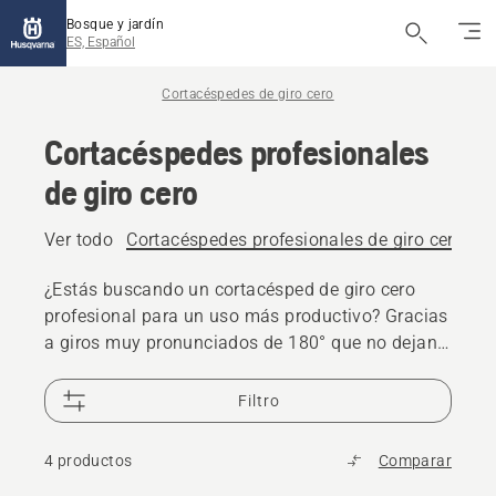
Bosque y jardín
ES, Español
Cortacéspedes de giro cero
Cortacéspedes profesionales
de giro cero
Ver todo
Cortacéspedes profesionales de giro cero
¿Estás buscando un cortacésped de giro cero
profesional para un uso más productivo? Gracias
a giros muy pronunciados de 180° que no dejan
hierba sin cortar, te garantizan unos resultados
de corte excepcionales. Explora nuestros
Filtro
cortacéspedes profesionales de giro cero,
desarrollados para un uso profesional exigente.
4 productos
Comparar