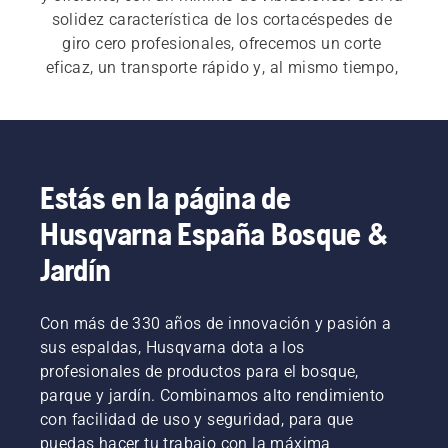
solidez característica de los cortacéspedes de 
giro cero profesionales, ofrecemos un corte 
eficaz, un transporte rápido y, al mismo tiempo, 
un consumo eficiente de combustible. 
Los cortacéspedes profesionales de giro cero y 
trabajo pesado Husqvarna se adaptan a todo 
Estás en la página de
tipo de condiciones, por duras que sean, ya se 
Husqvarna España Bosque &
trate de áreas bien cuidadas o agrestes, en 
pendiente o de hierba alta. Explora y compara 
Jardín
todos nuestros 
cortacéspedes de giro cero
.
Con más de 330 años de innovación y pasión a
sus espaldas, Husqvarna dota a los
profesionales de productos para el bosque,
parque y jardín. Combinamos alto rendimiento
con facilidad de uso y seguridad, para que
puedas hacer tu trabajo con la máxima