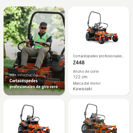
Todos
los
productos
Ver
Cortacéspedes profesionales
más
de giro cero
Z448
detalles
Ancho de corte
sobre
Más información
122 cm
Cortacéspedes
Z448
Marca del motor
profesionales de giro cero
Kawasaki