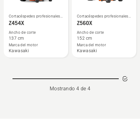
Ver
Ver
Cortacéspedes profesionales
Cortacéspedes profesionales
más
más
de giro cero
de giro cero
Z454X
Z560X
detalles
detalles
Ancho de corte
Ancho de corte
sobre
sobre
137 cm
152 cm
Z454X
Z560X
Marca del motor
Marca del motor
Kawasaki
Kawasaki
Mostrando 4 de 4