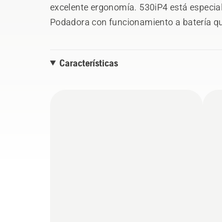
excelente ergonomía. 530iP4 está especia
Podadora con funcionamiento a batería qu
sensibles al ruido como parques públicos, 
cargador no incluidos.
Características