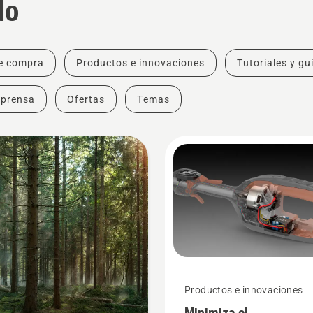
do
e compra
Productos e innovaciones
Tutoriales y gu
 prensa
Ofertas
Temas
Productos e innovaciones
Minimiza el