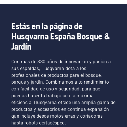
que este
Con los
tiempo
poco
y a
modelo
productos
sin
densa.
batería
es
alimentados
descansos.
Solo
de
perfecto
por
tienes
Husqvarna.
Estás en la página de
para las
batería,
que
herramientas
esa
pulsar
Husqvarna España Bosque &
de
molestia
un botón
jardinería.
se
en la
Jardín
Por ello,
reduce
recortadora
ofrecemos
considerablemente.
a batería
la
para
Con más de 330 años de innovación y pasión a
posibilidad
activar y
sus espaldas, Husqvarna dota a los
de
desactivar
profesionales de productos para el bosque,
compartir
el modo
parque y jardín. Combinamos alto rendimiento
máquinas
savE.
de
con facilidad de uso y seguridad, para que
batería
puedas hacer tu trabajo con la máxima
alquilándolas
eficiencia. Husqvarna ofrece una amplia gama de
en los
productos y accesorios en continua expansión
puntos
que incluye desde motosierras y cortadoras
de
recogida
hasta robots cortacésped.