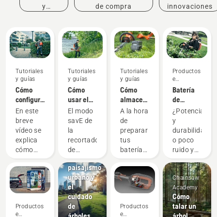
y
de compra
innovaciones
eventos
Tutoriales
Tutoriales
Tutoriales
Productos
y guías
y guías
y guías
e
innovaciones
Cómo
Cómo
Cómo
Batería
configurar
usar el
almacenar
de
Noticias y
y ajustar
modo
tu
mochila:
prensa
En este
El modo
A la hora
¿Potencia
la
savE en
Husqvarna
batería
Una
breve
savE de
de
y
batería
tu
Living
Husqvarna
revolución
vídeo se
la
preparar
durabilidad
de
recortadora
City: el
en
en las
explica
recortadora
tus
o poco
mochila
de
futuro
invierno
herramientas
cómo
de
baterías
ruido y
césped a
del
portátiles
configurar
césped a
para
sostenibilidad
batería
paisajismo
a batería
y ajustar
batería
almacenarlas
Con
urbano y
Chainsaw
la
Husqvarna
en
nuestra
el
Academy
batería
está
invierno,
solución
cuidado
Cómo
de
diseñado
ten en
de
de
talar un
Productos
Productos
mochila
para
cuenta
batería
e
e
árboles
árbol