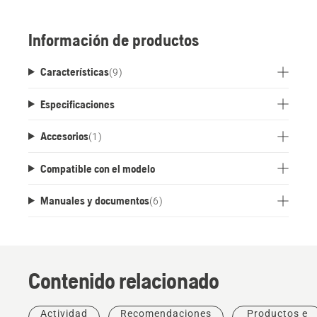
paquete de baterías fácilmente desmontable y
pie de apoyo también desmontable para uso
Información de productos
independiente.
Características
(
9
)
Especificaciones
Accesorios
(
1
)
Compatible con el modelo
Manuales y documentos
(
6
)
Contenido relacionado
Actividad
Recomendaciones
Productos e