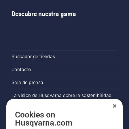
digitales
que
Descubre nuestra gama
tenemos
repartidos
por
varios
países y
que
reciben
el
Buscador de tiendas
nombre
de Tools
Contacto
for You.
Sala de prensa
La visión de Husqvarna sobre la sostenibilidad
Información legal de productos
Cookies on
Husqvarna.com
Otros sitios de Husqvarna