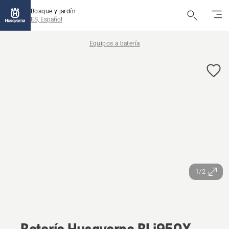
Bosque y jardín
ES, Español
Equipos a batería
1/2
Batería Husqvarna BLi950X