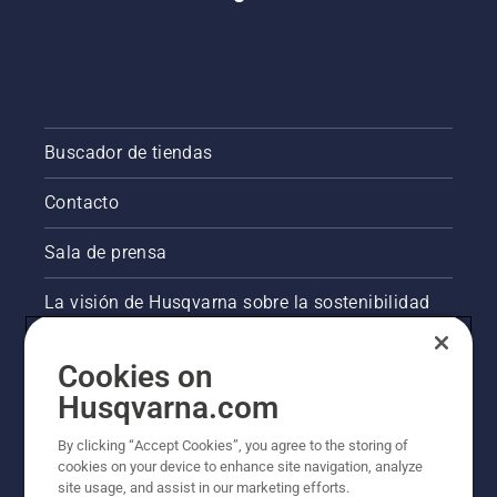
Buscador de tiendas
Contacto
Sala de prensa
La visión de Husqvarna sobre la sostenibilidad
Información legal de productos
Cookies on
Husqvarna.com
Otros sitios de Husqvarna
By clicking “Accept Cookies”, you agree to the storing of
cookies on your device to enhance site navigation, analyze
site usage, and assist in our marketing efforts.