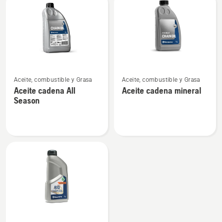
los
productos
Ver
Ver
Aceite, combustible y Grasa
Aceite, combustible y Grasa
más
más
Aceite cadena All
Aceite cadena mineral
detalles
detalles
Season
sobre
sobre
Aceite
Aceite
cadena
cadena
All
mineral
Season
Ver