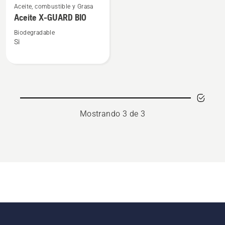
Aceite, combustible y Grasa
más
Aceite X-GUARD BIO
detalles
sobre
Biodegradable
Si
Aceite
X-
GUARD
BIO
Mostrando 3 de 3