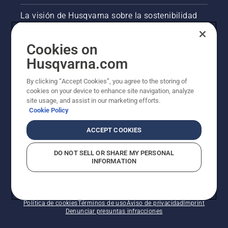
La visión de Husqvarna sobre la sostenibilidad
Información legal de productos
Cookies on
Husqvarna.com
Otros sitios de Husqvarna
By clicking “Accept Cookies”, you agree to the storing of
cookies on your device to enhance site navigation, analyze
site usage, and assist in our marketing efforts.
Cookie Policy
ACCEPT COOKIES
DO NOT SELL OR SHARE MY PERSONAL
INFORMATION
© Husqvarna AB (publ). Todos los derechos
reservados. Los precios indicados son precios
recomendados de venta al público.
Política de cookies
Términos de uso
Aviso de privacidad
Imprint
Denunciar presuntas infracciones