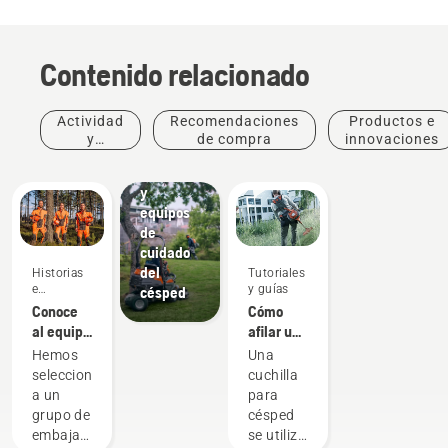
Paisajismo
Herramientas
Contenido relacionado
de
paisajismo,
equipos
Actividad
Recomendaciones
Productos e
de
y
de compra
innovaciones
paisajismo
eventos
comercial
y
equipos
de
cuidado
del
Historias
Tutoriales
e
y guías
césped
inspiración
Conoce
Cómo
al equipo
afilar una
H de
cuchilla
Hemos
Una
Husqvarna:
para
seleccionado
cuchilla
los
césped
a un
para
usuarios
grupo de
césped
más
embajadores
se utiliza