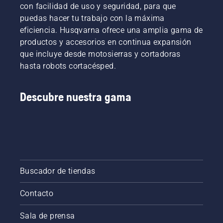
con facilidad de uso y seguridad, para que
Mira
puedas hacer tu trabajo con la máxima
este
eficiencia. Husqvarna ofrece una amplia gama de
vídeo
corto
productos y accesorios en continua expansión
sobre
que incluye desde motosierras y cortadoras
cómo
hasta robots cortacésped.
afilar y
mantener
una
Descubre nuestra gama
cuchilla
para
césped.
Buscador de tiendas
Contacto
Sala de prensa