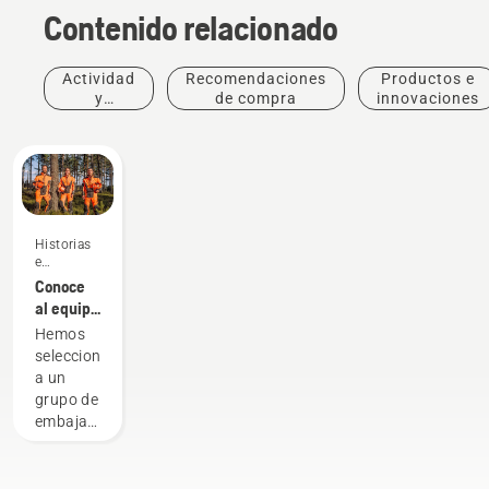
Contenido relacionado
Actividad
Recomendaciones
Productos e
y
de compra
innovaciones
eventos
Historias
e
inspiración
Conoce
al equipo
H de
Hemos
Husqvarna:
seleccionado
los
a un
usuarios
grupo de
más
embajadores
exigentes
cualificados
y
respetados