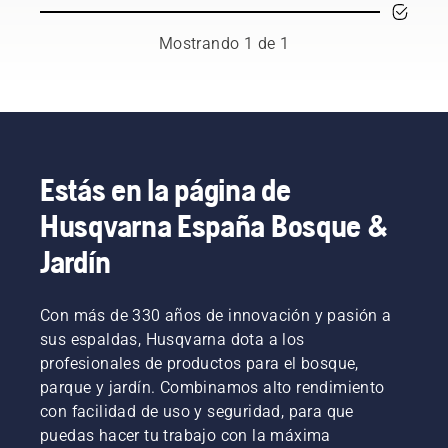
entre los
mejores
Mostrando 1 de 1
profesionales
de la
silvicultura
y la
jardinería
de todo
el
Estás en la página de
mundo.
Husqvarna España Bosque &
Son
nuestro
Jardín
equipo
H. Y son
nuestros
Con más de 330 años de innovación y pasión a
usuarios
más
sus espaldas, Husqvarna dota a los
exigentes.
profesionales de productos para el bosque,
parque y jardín. Combinamos alto rendimiento
con facilidad de uso y seguridad, para que
puedas hacer tu trabajo con la máxima